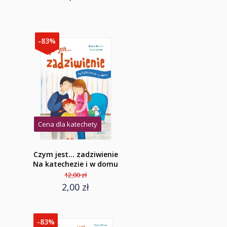
-83%
Cena dla katechety
Czym jest... zadziwienie
Na katechezie i w domu
12,00 zł
2,00 zł
-83%