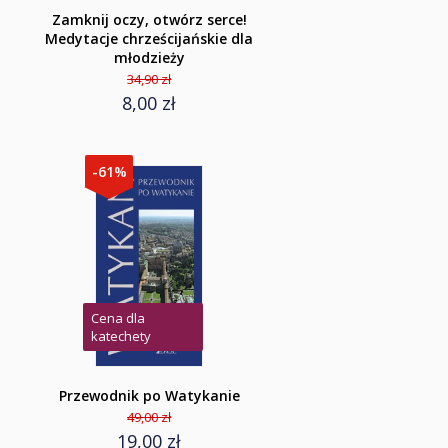
Zamknij oczy, otwórz serce!
Medytacje chrześcijańskie dla
młodzieży
34,90 zł
8,00 zł
-61%
Cena dla
katechety
Przewodnik po Watykanie
49,00 zł
19,00 zł