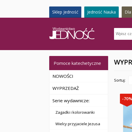
Sklep Jedność
Jedność Nauka
Dla 
WYPR
Pomoce katechetyczne
NOWOŚCI
Sortuj:
WYPRZEDAŻ
-70
Serie wydawnicze:
Zagadki i kolorowanki
Wielcy przyjaciele Jezusa