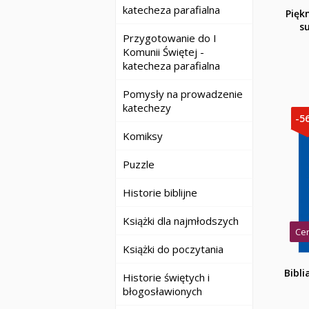
katecheza parafialna
Pięk
su
Przygotowanie do I
Komunii Świętej -
katecheza parafialna
Pomysły na prowadzenie
katechezy
-5
Komiksy
Puzzle
Historie biblijne
Książki dla najmłodszych
Cen
Książki do poczytania
Bibli
Historie świętych i
błogosławionych