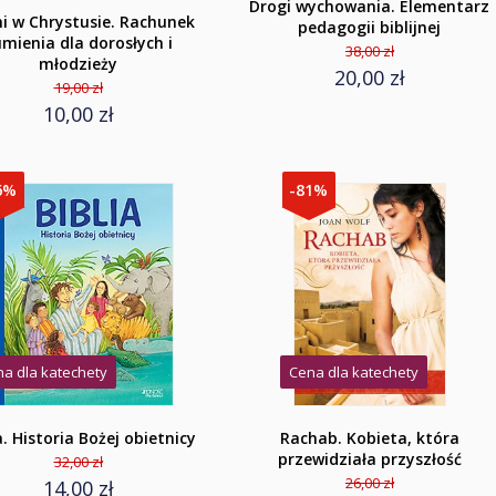
Drogi wychowania. Elementarz
ni w Chrystusie. Rachunek
pedagogii biblijnej
mienia dla dorosłych i
38,00 zł
młodzieży
20,00 zł
19,00 zł
10,00 zł
6%
-81%
a dla katechety
Cena dla katechety
a. Historia Bożej obietnicy
Rachab. Kobieta, która
przewidziała przyszłość
32,00 zł
26,00 zł
14,00 zł