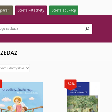
parafii
Strefa katechety
Strefa edukacji
ZEDAŻ
%
-82%