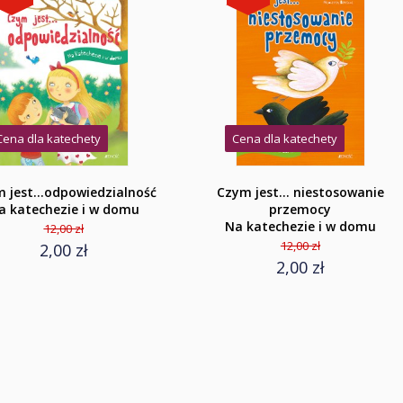
Cena dla katechety
Cena dla katechety
 jest...odpowiedzialność
Czym jest... niestosowanie
a katechezie i w domu
przemocy
Na katechezie i w domu
12,00 zł
12,00 zł
2,00 zł
2,00 zł