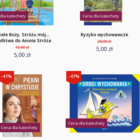
dla katechety
Cena dla katechety
iele Boży, Stróżu mój…
Ryzyko wychowawcze
litwa do Anioła Stróża
28,00 zł
16,90 zł
5,00 zł
5,00 zł
-47%
-47%
Cena dla katechety
Cena dla katechety