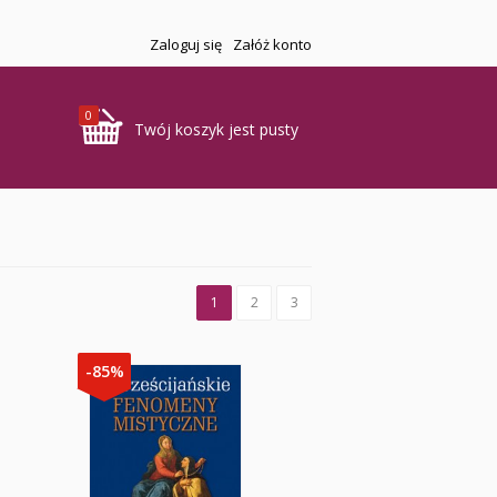
Zaloguj się
Załóż konto
0
Twój koszyk jest pusty
1
2
3
-85%