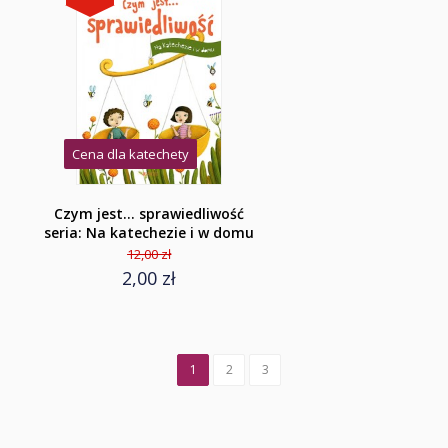
Cena dla katechety
Czym jest... sprawiedliwość
seria: Na katechezie i w domu
12,00 zł
2,00 zł
1
2
3