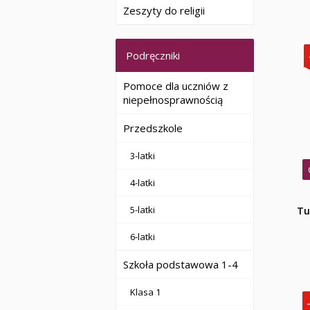
Zeszyty do religii
Podręczniki
Pomoce dla uczniów z
niepełnosprawnością
Przedszkole
3-latki
4-latki
5-latki
Tu
6-latki
Szkoła podstawowa 1-4
Klasa 1