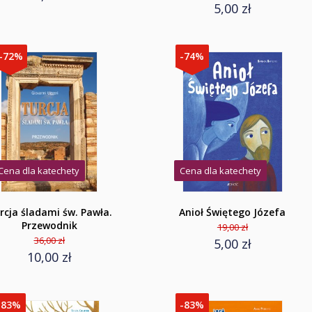
5,00 zł
-72%
-74%
Cena dla katechety
Cena dla katechety
rcja śladami św. Pawła.
Anioł Świętego Józefa
Przewodnik
19,00 zł
36,00 zł
5,00 zł
10,00 zł
-83%
-83%