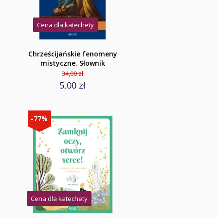
Cena dla katechety
Chrześcijańskie fenomeny
mistyczne. Słownik
34,00 zł
5,00 zł
-77%
Cena dla katechety