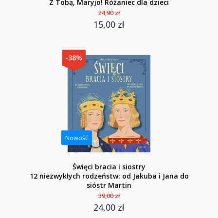
Z Tobą, Maryjo! Różaniec dla dzieci
24,90 zł
15,00 zł
-38%
Nowość
Święci bracia i siostry
12 niezwykłych rodzeństw: od Jakuba i Jana do
sióstr Martin
39,00 zł
24,00 zł