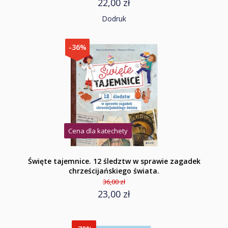
22,00 zł
Dodruk
-36%
Cena dla katechety
Święte tajemnice. 12 śledztw w sprawie zagadek
chrześcijańskiego świata.
36,00 zł
23,00 zł