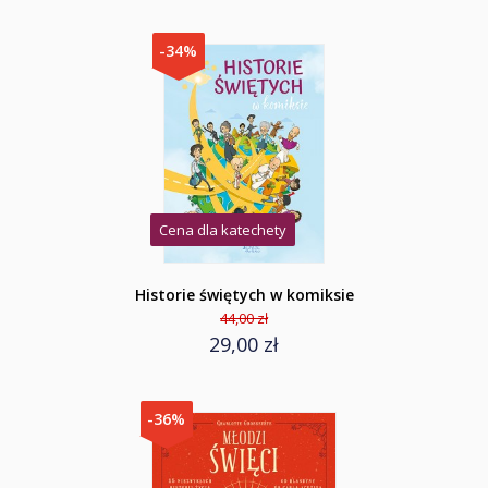
-34%
Cena dla katechety
Historie świętych w komiksie
44,00 zł
29,00 zł
-36%