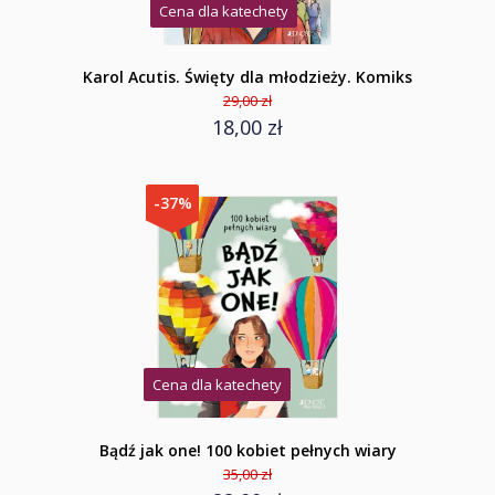
Cena dla katechety
Karol Acutis. Święty dla młodzieży. Komiks
29,00 zł
18,00 zł
-37%
Cena dla katechety
Bądź jak one! 100 kobiet pełnych wiary
35,00 zł