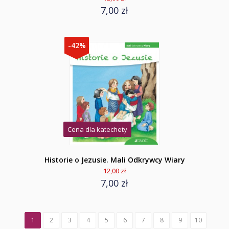
7,00 zł
-42%
Cena dla katechety
Historie o Jezusie. Mali Odkrywcy Wiary
12,00 zł
7,00 zł
1
2
3
4
5
6
7
8
9
10