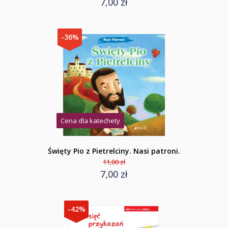
7,00 zł
-36%
Cena dla katechety
Święty Pio z Pietrelciny. Nasi patroni.
11,00 zł
7,00 zł
-42%