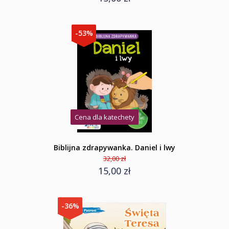
-53%
Cena dla katechety
Biblijna zdrapywanka. Daniel i lwy
32,00 zł
15,00 zł
-36%