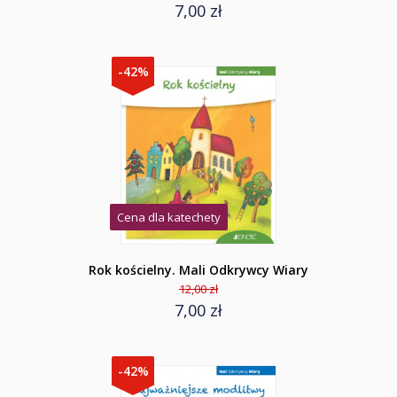
7,00 zł
-42%
Cena dla katechety
Rok kościelny. Mali Odkrywcy Wiary
12,00 zł
7,00 zł
-42%