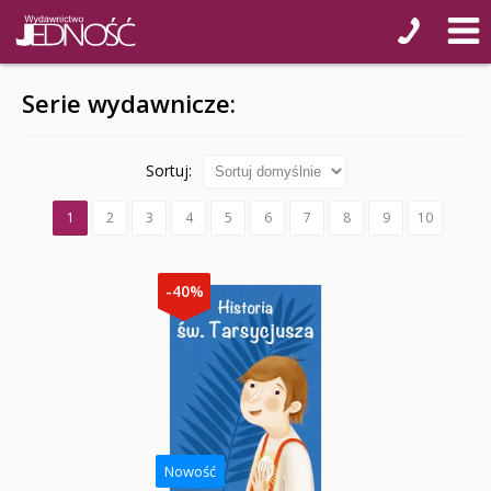
Serie wydawnicze:
Sortuj:
1
2
3
4
5
6
7
8
9
10
-40%
Nowość