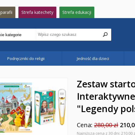
parafii
Strefa katechety
Strefa edukacji
Podręczniki do religii
Jedność dla dzieci
Zestaw star
Interaktywne 
"Legendy pol
Cena:
280,00 zł
210,0
Najniższa cena z 30 dni: 210.00 z