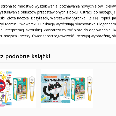
 strona to mnóstwo wyszukiwania, poznawania nowych słów i ciekaw
yszukiwanie obiektów przedstawionych z boku ilustracji do następują
ki, Złota Kaczka, Bazyliszek, Warszawska Syrenka, Książę Popiel, Jan
zył Marcin Piwowarski. Publikację wyróżniają słuchowiska z legendami
ej interpretacji aktorskiej. Wystarczy zbliżyć pióro do odpowiedniej 
i, miejsca i rzeczy. Ćwicz spostrzegawczość i rozwijaj wyobraźnię, sł
z podobne książki