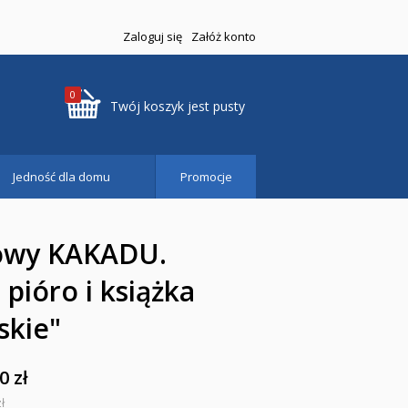
Zaloguj się
Załóż konto
0
Twój koszyk jest pusty
Jedność dla domu
Promocje
towy KAKADU.
pióro i książka
skie"
0 zł
ł