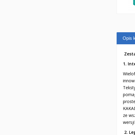
Opis k
Zest
1. In
Wielo
innow
Tekst
pomag
proste
KAKA
ze ws
wersji
2. Le