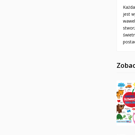
Każda
jest w
wawels
stwor
świetn
postac
Zobac