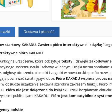
siążki
Dostawa i płatność
aw startowy KAKADU. Zawiera pióro interaktywne i książkę "Lege
teraktywne pióro KAKADU
funkcyjne urządzenie, które odczytuje
teksty i dźwięki zakodowane
acyjnego systemu nauki i zabawy w jednym. Dzięki niemu spotkanie z
y, odgłosy otoczenia, piosenki i zagadki w nowatorski sposób rozwij
ają poznawać świat i języki obce.
Pióro KAKADU wspiera proces na
 w obsłudze urządzenie zadziwia szerokim zakresem funkcji. Pióro in
DU.
Pióro nie jest dołączone do książek.
Dzięki bezpłatnym aktual
zystkimi publikacjami KAKADU.
Pióro jest kompatybilne z syst
?
gendy polskie