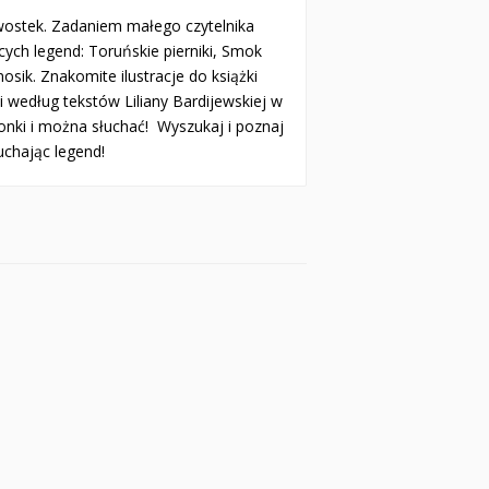
ostek. Zadaniem małego czytelnika
cych legend: Toruńskie pierniki, Smok
osik. Znakomite ilustracje do książki
 według tekstów Liliany Bardijewskiej w
ikonki i można słuchać! Wyszukaj i poznaj
uchając legend!