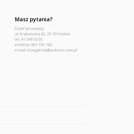
Masz pytania?
Dział Sprzedaży
ul. Krakowska 62, 25-701 Kielce
tel. 41 349 50 50
infolinia: 801 163 160
e-mail:
ksiegarnia@jednosc.com.pl