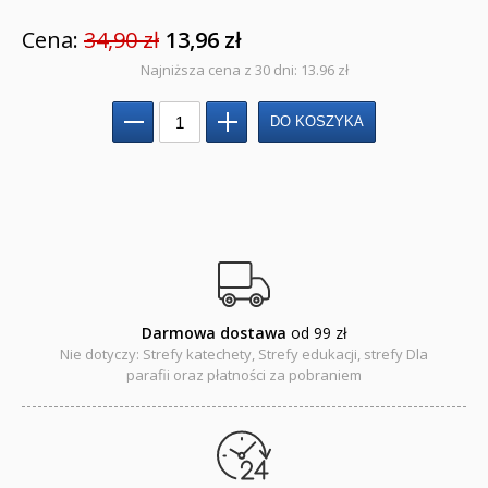
Cena:
Kreatywne zabawy
34,90 zł
13,96 zł
Najniższa cena z 30 dni: 13.96 zł
Książki religijne dla dzieci
Komiksy
Pomoce dydaktyczne
Naklejki
Puzzle
Promocje
Darmowa dostawa
od 99 zł
Nie dotyczy: Strefy katechety, Strefy edukacji, strefy Dla
QUIZY I ŁAMIGŁÓWKI NA WAKACJE -35%
parafii oraz płatności za pobraniem
PROMOCJA ZESTAWY STARTOWE KAKADU
WYPRZEDAŻ