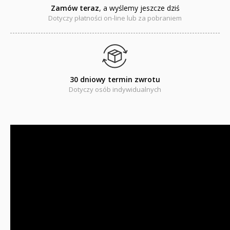
RELIGIJNE
Zamów teraz
, a wyślemy jeszcze dziś
Dotyczy płatności on-line lub za pobraniem
PORADNIKI
DLA DZIECI
30 dniowy termin zwrotu
Dotyczy osób indywidualnych