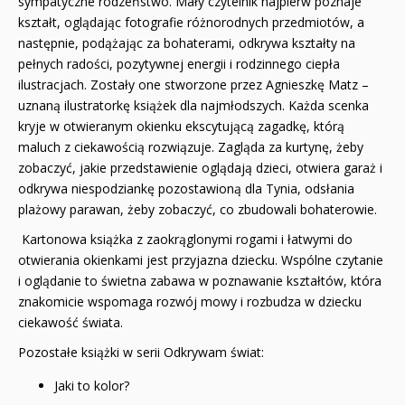
sympatyczne rodzeństwo. Mały czytelnik najpierw poznaje
kształt, oglądając fotografie różnorodnych przedmiotów, a
następnie, podążając za bohaterami, odkrywa kształty na
pełnych radości, pozytywnej energii i rodzinnego ciepła
ilustracjach. Zostały one stworzone przez Agnieszkę Matz –
uznaną ilustratorkę książek dla najmłodszych. Każda scenka
kryje w otwieranym okienku ekscytującą zagadkę, którą
maluch z ciekawością rozwiązuje. Zagląda za kurtynę, żeby
zobaczyć, jakie przedstawienie oglądają dzieci, otwiera garaż i
odkrywa niespodziankę pozostawioną dla Tynia, odsłania
plażowy parawan, żeby zobaczyć, co zbudowali bohaterowie.
Kartonowa książka z zaokrąglonymi rogami i łatwymi do
otwierania okienkami jest przyjazna dziecku. Wspólne czytanie
i oglądanie to świetna zabawa w poznawanie kształtów, która
znakomicie wspomaga rozwój mowy i rozbudza w dziecku
ciekawość świata.
Pozostałe książki w serii Odkrywam świat:
Jaki to kolor?