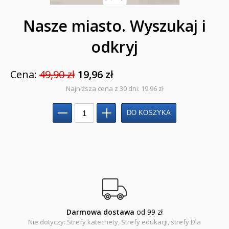
Duchowość, literatura chrześcijańska
Nasze miasto. Wyszukaj i
Modlitewniki
odkryj
Pierwsza Komunia Święta
Cena:
49,90 zł
19,96 zł
Biblie na I Komunię Świętą
Najniższa cena z 30 dni: 19.96 zł
Biblie na I Komunię Świętą z grawerem i torbą
Pamiątki pierwszokomunijne
Przygotowanie do I Komunii Świętej (katecheza
parafialna)
Poradniki katolickie
Pamiątki
Darmowa dostawa
od 99 zł
Obrazki
Nie dotyczy: Strefy katechety, Strefy edukacji, strefy Dla