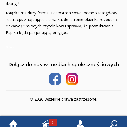
dżungli!
Książki religijne dla dzieci
Książka ma duży format i całostronicowe, pełne szczegółów
Komiksy
ilustracje. Znajdujące się na każdej stronie okienka rozbudzą
ciekawość młodych czytelników i sprawią, że poszukiwania
Pomoce dydaktyczne
Papika będą pasjonującą przygodą!
Naklejki
8242
Puzzle
Dołącz do nas w mediach społecznościowych
Promocje
QUIZY I ŁAMIGŁÓWKI NA WAKACJE -35%
PROMOCJA ZESTAWY STARTOWE KAKADU
© 2026 Wszelkie prawa zastrzeżone.
WYPRZEDAŻ
RELIGIJNE
0
PORADNIKI