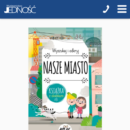
Religia i duchowość
NOWOŚCI
ZAPOWIEDZI
PRZEWODNIKI TERAZ -35% TANIEJ
Albumy o sztuce
Adwent i Boże Narodzenie
Biblistyka
Biblie dla najmłodszych
Encyklopedie i leksykony
Ikonopisarstwo