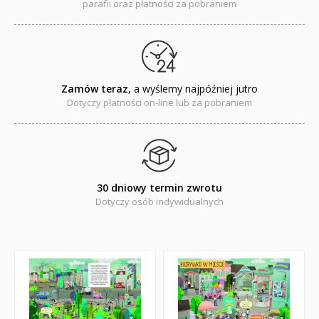
parafii oraz płatności za pobraniem
Pomoce duszpasterskie i homiletyczne
Pomoce katechetyczne
Książki religijne dla dzieci
Zamów teraz
, a wyślemy najpóźniej jutro
Regionalne
Dotyczy płatności on-line lub za pobraniem
Teologia
Jedność dla dzieci
30 dniowy termin zwrotu
NOWOŚCI
Dotyczy osób indywidualnych
ZAPOWIEDZI
QUIZY, ŁAMIGŁÓWKI TERAZ -35% TANIEJ
KAKADU - książki interaktywne z piórem
JUPI JO! - książki kartonowe dla najmłodszych