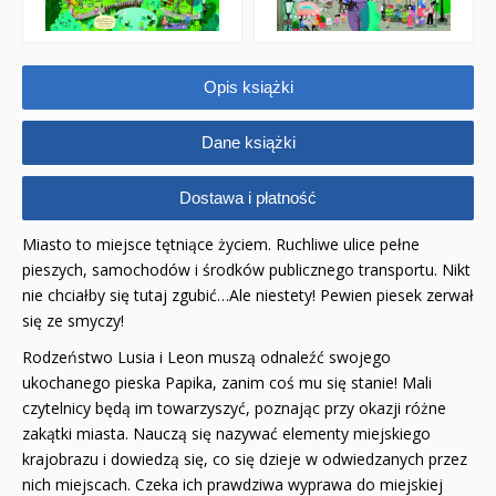
POP-UP
Adwent i Boże Narodzenie
Opis książki
Albumy pamiątkowe
Dane książki
Baśnie, bajki
Dostawa i płatność
Cecylka Knedelek
Miasto to miejsce tętniące życiem. Ruchliwe ulice pełne
pieszych, samochodów i środków publicznego transportu. Nikt
Dyplomy dla dzieci
nie chciałby się tutaj zgubić…Ale niestety! Pewien piesek zerwał
się ze smyczy!
Encyklopedie, leksykony
Rodzeństwo Lusia i Leon muszą odnaleźć swojego
Edukacja przyrodnicza - Życie bez granic
ukochanego pieska Papika, zanim coś mu się stanie! Mali
czytelnicy będą im towarzyszyć, poznając przy okazji różne
Emocje i wartości
zakątki miasta. Nauczą się nazywać elementy miejskiego
krajobrazu i dowiedzą się, co się dzieje w odwiedzanych przez
Kreatywne zabawy
nich miejscach. Czeka ich prawdziwa wyprawa do miejskiej