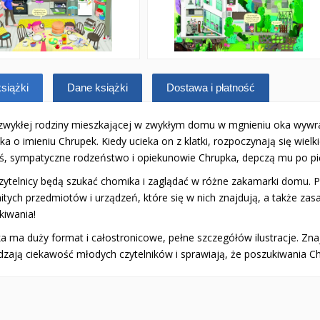
siążki
Dane książki
Dostawa i płatność
 zwykłej rodziny mieszkającej w zwykłym domu w mgnieniu oka wywr
a o imieniu Chrupek. Kiedy ucieka on z klatki, rozpoczynają się wielk
uś, sympatyczne rodzeństwo i opiekunowie Chrupka, depczą mu po pi
czytelnicy będą szukać chomika i zaglądać w różne zakamarki domu. 
tych przedmiotów i urządzeń, które się w nich znajdują, a także zasad
kiwania!
a ma duży format i całostronicowe, pełne szczegółów ilustracje. Znaj
dzają ciekawość młodych czytelników i sprawiają, że poszukiwania C