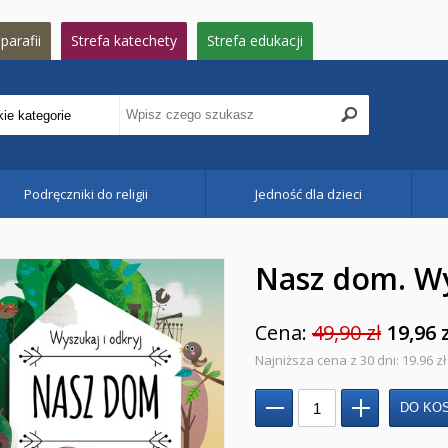
parafii
Strefa katechety
Strefa edukacji
Podręczniki do religii
Jedność dla dzieci
Nasz dom. Wy
Cena:
49,90 zł
19,96 
Najniższa cena z 30 dni: 19.96 zł