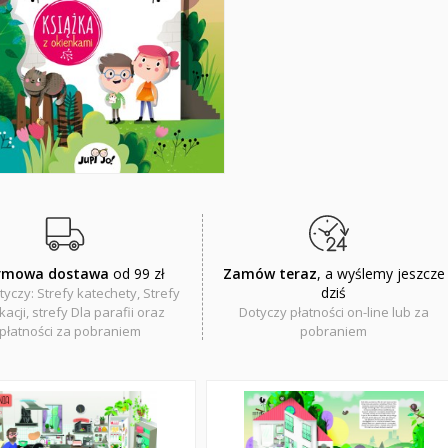
rmowa dostawa
od 99 zł
Zamów teraz
, a wyślemy jeszcze
dziś
tyczy: Strefy katechety, Strefy
acji, strefy Dla parafii oraz
Dotyczy płatności on-line lub za
płatności za pobraniem
pobraniem