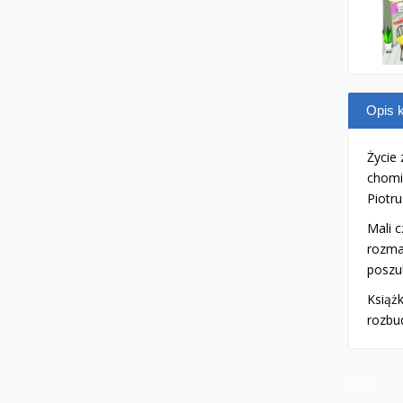
Opis k
Życie
chomik
Piotr
Mali 
rozmai
poszu
Książk
rozbu
8241