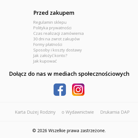
Przed zakupem
Regulamin sklepu
Polityka prywatności
Czas realizacji zamówienia
30 dni na zwrot zakupów
Formy płatności
Sposoby i koszty dostawy
Jak założyć konto?
Jak kupować
Dołącz do nas w mediach społecznościowych
Karta Dużej Rodziny
o Wydawnictwie
Drukarnia DAP
© 2026 Wszelkie prawa zastrzeżone.