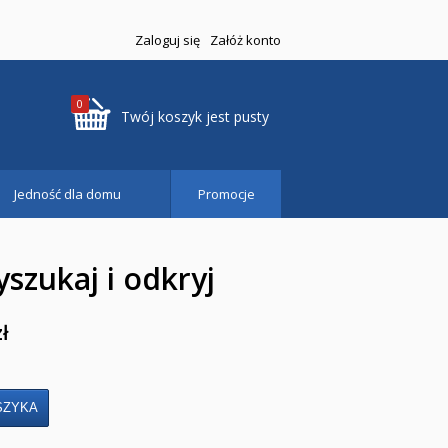
Zaloguj się
Załóż konto
0
Twój koszyk jest pusty
Jedność dla domu
Promocje
szukaj i odkryj
zł