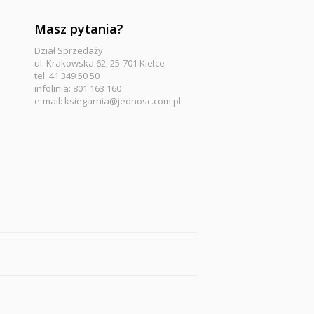
Masz pytania?
Dział Sprzedaży
ul. Krakowska 62, 25-701 Kielce
tel. 41 349 50 50
infolinia: 801 163 160
e-mail:
ksiegarnia@jednosc.com.pl