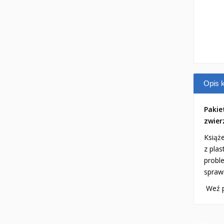
Opis k
Pakie
zwie
Książe
z plas
proble
spraw
Weź pl