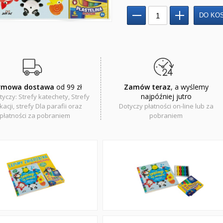
rmowa dostawa
od 99 zł
Zamów teraz
, a wyślemy
najpóźniej jutro
tyczy: Strefy katechety, Strefy
acji, strefy Dla parafii oraz
Dotyczy płatności on-line lub za
płatności za pobraniem
pobraniem