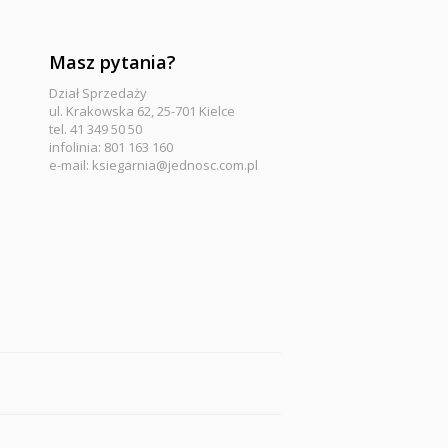
Masz pytania?
Dział Sprzedaży
ul. Krakowska 62, 25-701 Kielce
tel. 41 349 50 50
infolinia: 801 163 160
e-mail:
ksiegarnia@jednosc.com.pl