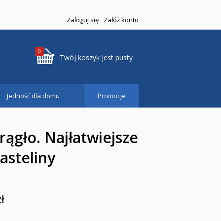
Zaloguj się
Załóż konto
0
Twój koszyk jest pusty
Jedność dla domu
Promocje
ągło. Najłatwiejsze
lasteliny
zł