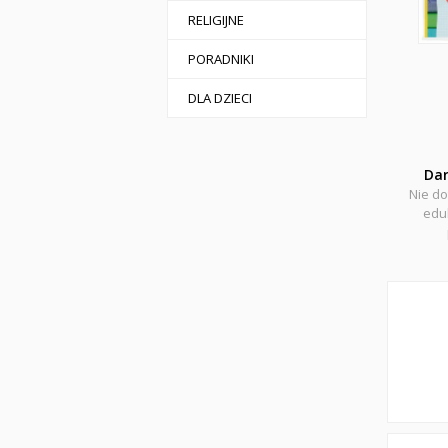
RELIGIJNE
PORADNIKI
DLA DZIECI
Da
Nie do
eduk