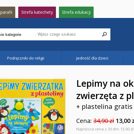
parafii
Strefa katechety
Strefa edukacji
Podręczniki do religii
Jedność dla dzieci
Lepimy na okr
zwierzęta z p
+ plastelina gratis
Cena:
34,90 zł
13,00 
Najniższa cena z 30 dni: 13.00 zł