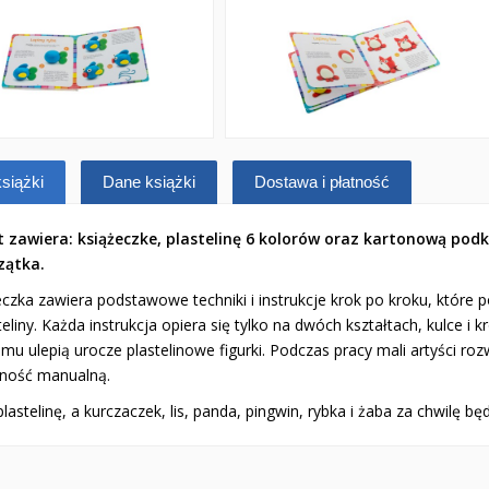
siążki
Dane książki
Dostawa i płatność
t zawiera: książeczke, plastelinę 6 kolorów oraz kartonową podk
rzątka.
czka zawiera podstawowe techniki i instrukcje krok po kroku, które 
teliny. Każda instrukcja opiera się tylko na dwóch kształtach, kulce i 
mu ulepią urocze plastelinowe figurki. Podczas pracy mali artyści ro
ność manualną.
astelinę, a kurczaczek, lis, panda, pingwin, rybka i żaba za chwilę 