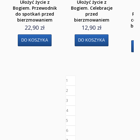
Ułożyć życie z
Ułożyć życie z
Uło
Bogiem. Przewodnik
Bogiem. Celebracje
Encyklopedie i leksykony
do spotkań przed
przed
Prz
bierzmowaniem
bierzmowaniem
cele
Ikonopisarstwo
bie
22,90 zł
12,90 zł
Duchowość, literatura chrześcijańska
Modlitewniki
Pierwsza Komunia Święta
Biblie na I Komunię Świętą
1
Biblie na I Komunię Świętą z grawerem i torbą
2
Pamiątki pierwszokomunijne
3
4
Przygotowanie do I Komunii Świętej (katecheza
parafialna)
5
6
Poradniki katolickie