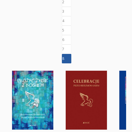
Klasa 1 i 2
2
3
Zeszyty i okładki
4
Bierzmowanie
5
Religia i duchowość
6
7
NOWOŚCI
8
ZAPOWIEDZI
PRZEWODNIKI TERAZ -35% TANIEJ
Albumy o sztuce
Adwent i Boże Narodzenie
Biblistyka
Biblie dla najmłodszych