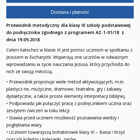
PORADNIKI
Dostawa i płatność
DLA DZIECI
Przewodnik metodyczny dla klasy III szkoły podstawowej
do podręcznika zgodnego z programem AZ-1-01/18 z
dnia 19.09.2018
Celem katechez w klasie III jest pomoc uczniom w spotkaniu z
Jezusem w Eucharystii. Wspierają one uczniów w odważnym
wprowadzaniu w życie nauczania Jezusa, który przychodzi do
nich ze swoją miłością.
• Przewodnik proponuje wiele metod aktywizujących, m.in.
plastycz­ ne, muzyczne, dramowe, teatralne, gry i zabawy
dydaktyczne, a także proste elementy interpretacji biblijnej.
• Podpowiada jak połączyć pracę z podręcznikiem ucznia oraz
zeszytem ćwiczeń w toku lekcji.
• Stawia przed uczniem możliwość poznawania wiedzy i
pogłębiania wiary.
• Uczniom towarzyszą bohaterowie klasy III – Basia i Krzyś
oraz ich koledzy i koleżanki, zarów­