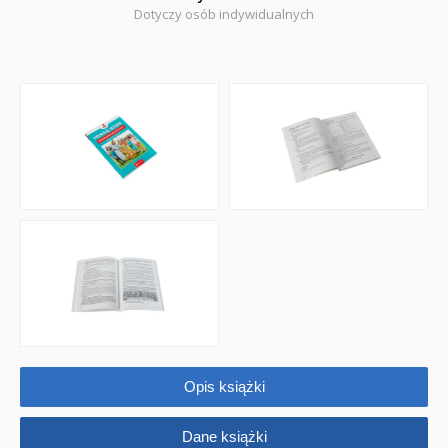
Dotyczy osób indywidualnych
Książki religijne dla dzieci
Komiksy
Pomoce dydaktyczne
Naklejki
Puzzle
Promocje
QUIZY I ŁAMIGŁÓWKI NA WAKACJE -35%
PROMOCJA ZESTAWY STARTOWE KAKADU
WYPRZEDAŻ
Opis książki
RELIGIJNE
Dane książki