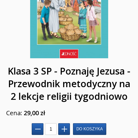
Pomoce duszpasterskie i homiletyczne
Pomoce katechetyczne
Książki religijne dla dzieci
Regionalne
Teologia
Klasa 3 SP - Poznaję Jezusa -
Jedność dla dzieci
Przewodnik metodyczny na
NOWOŚCI
2 lekcje religii tygodniowo
ZAPOWIEDZI
Cena:
29,00 zł
QUIZY, ŁAMIGŁÓWKI TERAZ -35% TANIEJ
KAKADU - książki interaktywne z piórem