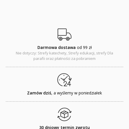
JUPI JO! - książki kartonowe dla najmłodszych
POP-UP
Adwent i Boże Narodzenie
Albumy pamiątkowe
Darmowa dostawa
od 99 zł
Nie dotyczy: Strefy katechety, Strefy edukacji, strefy Dla
Baśnie, bajki
parafii oraz płatności za pobraniem
Cecylka Knedelek
Dyplomy dla dzieci
Encyklopedie, leksykony
Zamów dziś
, a wyślemy w poniedziałek
Edukacja przyrodnicza - Życie bez granic
Emocje i wartości
30 dniowy termin zwrotu
Kreatywne zabawy