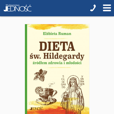
ZAPOWIEDZI
PRZEWODNIKI TERAZ -35% TANIEJ
Albumy o sztuce
Adwent i Boże Narodzenie
Biblistyka
Biblie dla najmłodszych
Encyklopedie i leksykony
Ikonopisarstwo
Duchowość, literatura chrześcijańska
Modlitewniki