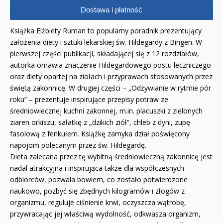
Albumy pamiątkowe
Dostawa i płatność
Baśnie, bajki
Książka Elżbiety Ruman to popularny poradnik prezentujący
założenia diety i sztuki lekarskiej św. Hildegardy z Bingen. W
Cecylka Knedelek
pierwszej części publikacji, składającej się z 12 rozdziałów,
autorka omawia znaczenie Hildegardowego postu leczniczego
Dyplomy dla dzieci
oraz diety opartej na ziołach i przyprawach stosowanych przez
świętą zakonnicę. W drugiej części – „Odżywianie w rytmie pór
Encyklopedie, leksykony
roku” – prezentuje inspirujące przepisy potraw ze
średniowiecznej kuchni zakonnej, m.in. placuszki z zielonych
Edukacja przyrodnicza - Życie bez granic
ziaren orkiszu, sałatkę z „dzikich ziół”, chleb z dyni, zupę
fasolową z fenkułem. Książkę zamyka dział poświęcony
Emocje i wartości
napojom polecanym przez św. Hildegardę.
Kreatywne zabawy
Dieta zalecana przez tę wybitną średniowieczną zakonnicę jest
nadal atrakcyjna i inspirująca także dla współczesnych
Książki religijne dla dzieci
odbiorców, pozwala bowiem, co zostało potwierdzone
naukowo, pozbyć się zbędnych kilogramów i złogów z
Komiksy
organizmu, reguluje ciśnienie krwi, oczyszcza wątrobę,
przywracając jej właściwą wydolność, odkwasza organizm,
Pomoce dydaktyczne