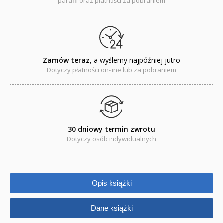
parafii oraz płatności za pobraniem
Regionalne
Teologia
Jedność dla dzieci
Zamów teraz
, a wyślemy najpóźniej jutro
Dotyczy płatności on-line lub za pobraniem
NOWOŚCI
ZAPOWIEDZI
QUIZY, ŁAMIGŁÓWKI TERAZ -35% TANIEJ
30 dniowy termin zwrotu
Dotyczy osób indywidualnych
KAKADU - książki interaktywne z piórem
JUPI JO! - książki kartonowe dla najmłodszych
Opis książki
POP-UP
Adwent i Boże Narodzenie
Dane książki