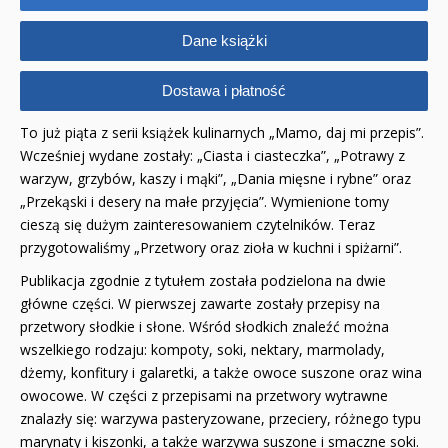
Dane książki
Dostawa i płatność
To już piąta z serii książek kulinarnych „Mamo, daj mi przepis”.
Wcześniej wydane zostały: „Ciasta i ciasteczka”, „Potrawy z
warzyw, grzybów, kaszy i mąki”, „Dania mięsne i rybne” oraz
„Przekąski i desery na małe przyjęcia”. Wymienione tomy
cieszą się dużym zainteresowaniem czytelników. Teraz
przygotowaliśmy „Przetwory oraz zioła w kuchni i spiżarni”.
Publikacja zgodnie z tytułem została podzielona na dwie
główne części. W pierwszej zawarte zostały przepisy na
przetwory słodkie i słone. Wśród słodkich znaleźć można
wszelkiego rodzaju: kompoty, soki, nektary, marmolady,
dżemy, konfitury i galaretki, a także owoce suszone oraz wina
owocowe. W części z przepisami na przetwory wytrawne
znalazły się: warzywa pasteryzowane, przeciery, różnego typu
marynaty i kiszonki, a także warzywa suszone i smaczne soki.