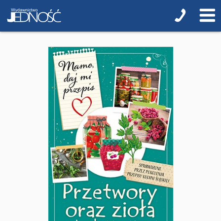
Przygotowanie do I Komunii Świętej (katecheza
parafialna)
Poradniki katolickie
Pamiątki
Obrazki
Pomoce duszpasterskie i homiletyczne
Pomoce katechetyczne
Książki religijne dla dzieci
Regionalne
Teologia
Jedność dla dzieci