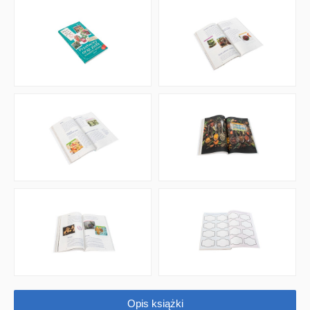
QUIZY I ŁAMIGŁÓWKI NA WAKACJE -35%
PROMOCJA ZESTAWY STARTOWE KAKADU
WYPRZEDAŻ
RELIGIJNE
PORADNIKI
DLA DZIECI
Opis książki