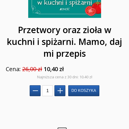
NOWOŚCI
ZAPOWIEDZI
Przetwory oraz zioła w
QUIZY, ŁAMIGŁÓWKI TERAZ -35% TANIEJ
kuchni i spiżarni. Mamo, daj
KAKADU - książki interaktywne z piórem
mi przepis
JUPI JO! - książki kartonowe dla najmłodszych
POP-UP
Cena:
26,00 zł
10,40 zł
Najniższa cena z 30 dni: 10.40 zł
Adwent i Boże Narodzenie
Albumy pamiątkowe
Baśnie, bajki
Cecylka Knedelek
Dyplomy dla dzieci