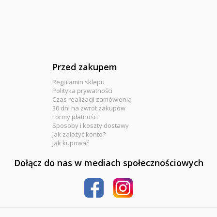
Przed zakupem
Regulamin sklepu
Polityka prywatności
Czas realizacji zamówienia
30 dni na zwrot zakupów
Formy płatności
Sposoby i koszty dostawy
Jak założyć konto?
Jak kupować
Dołącz do nas w mediach społecznościowych