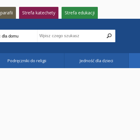
parafii
Strefa katechety
Strefa edukacji
Podręczniki do religii
Jedność dla dzieci