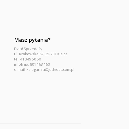
Masz pytania?
Dział Sprzedaży
ul. Krakowska 62, 25-701 Kielce
tel. 41 349 50 50
infolinia: 801 163 160
e-mail:
ksiegarnia@jednosc.com.pl