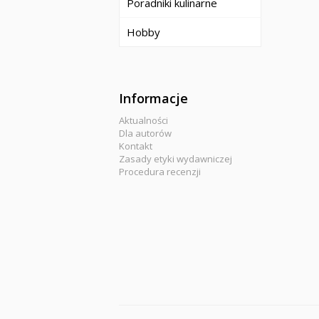
Poradniki kulinarne
Hobby
Informacje
Aktualności
Dla autorów
Kontakt
Zasady etyki wydawniczej
Procedura recenzji