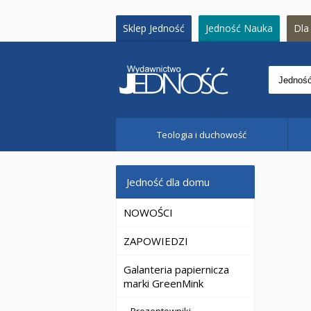
Sklep Jedność
Jedność Nauka
Dla 
Teologia i duchowość
Jedność dla domu
NOWOŚCI
ZAPOWIEDZI
Galanteria papiernicza
marki GreenMink