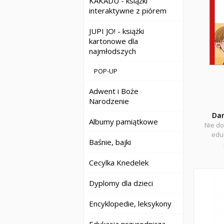
KAKADU - książki
interaktywne z piórem
JUPI JO! - książki
kartonowe dla
najmłodszych
POP-UP
Adwent i Boże
Narodzenie
Da
Albumy pamiątkowe
Nie do
eduk
Baśnie, bajki
Cecylka Knedelek
Dyplomy dla dzieci
Encyklopedie, leksykony