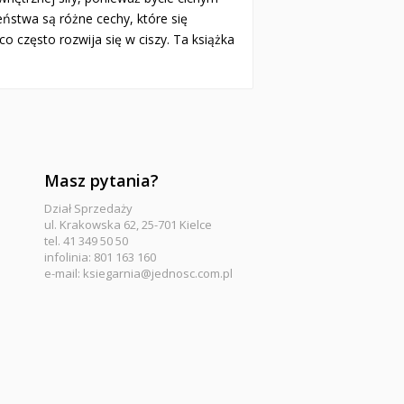
eństwa są różne cechy, które się
o często rozwija się w ciszy. Ta książka
Masz pytania?
Dział Sprzedaży
ul. Krakowska 62, 25-701 Kielce
tel. 41 349 50 50
infolinia: 801 163 160
e-mail:
ksiegarnia@jednosc.com.pl