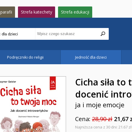
parafii
Strefa katechety
Strefa edukacji
Podręczniki do religii
Jedność dla dzieci
Cicha siła to
docenić intr
ja i moje emocje
Cena:
28,90 zł
21,67 
Najniższa cena z 30 dni: 21.67 zł