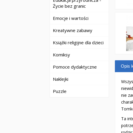
Edukacja przyrodnicza -
Życie bez granic
Emocje i wartości
Kreatywne zabawy
Książki religijne dla dzieci
Komiksy
Opis k
Pomoce dydaktyczne
Naklejki
Wszys
niewid
Puzzle
nie z
chara
Tomko
Ta in
potrze
rodzi