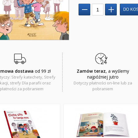
rmowa dostawa
od 99 zł
Zamów teraz
, a wyślemy
najpóźniej jutro
tyczy: Strefy katechety, Strefy
acji, strefy Dla parafii oraz
Dotyczy płatności on-line lub za
płatności za pobraniem
pobraniem