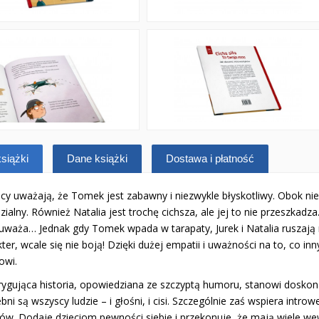
siążki
Dane książki
Dostawa i płatność
cy uważają, że Tomek jest zabawny i niezwykle błyskotliwy. Obok nie
zialny. Również Natalia jest trochę cichsza, ale jej to nie przeszkadz
auważa… Jednak gdy Tomek wpada w tarapaty, Jurek i Natalia ruszaj
kter, wcale się nie boją! Dzięki dużej empatii i uważności na to, co
wi.
trygująca historia, opowiedziana ze szczyptą humoru, stanowi dosko
bni są wszyscy ludzie – i głośni, i cisi. Szczególnie zaś wspiera intro
ców. Dodaje dzieciom pewności siebie i przekonuje, że mają wiele we