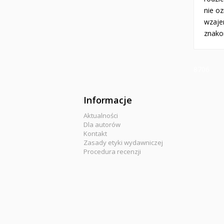
nie oz
wzajem
znako
8706
Informacje
Aktualności
Dla autorów
Kontakt
Zasady etyki wydawniczej
Procedura recenzji