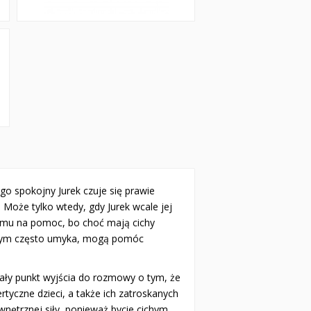
go spokojny Jurek czuje się prawie
a. Może tylko wtedy, gdy Jurek wcale jej
ą mu na pomoc, bo choć mają cichy
 innym często umyka, mogą pomóc
nały punkt wyjścia do rozmowy o tym, że
wertyczne dzieci, a także ich zatroskanych
wnętrznej siły, ponieważ bycie cichym