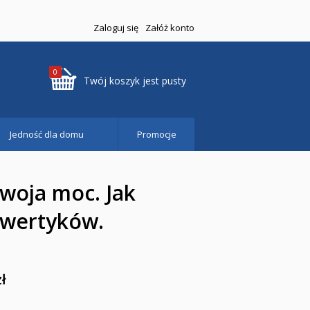
Zaloguj się
Załóż konto
0
Twój koszyk jest pusty
Jedność dla domu
Promocje
 twoja moc. Jak
owertyków.
zł