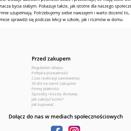
nacza bycia słabym. Pokazuje także, jak istotne dla naszego społecz
nie uzupełniają. Potrzebujemy siebie nawzajem i warto docenić to, c
micie sprawdzi się podczas lekcji w szkole, jak i rozmów w domu.
Przed zakupem
Regulamin sklepu
Polityka prywatności
Czas realizacji zamówienia
30 dni na zwrot zakupów
Formy płatności
Sposoby i koszty dostawy
Jak założyć konto?
Jak kupować
Dołącz do nas w mediach społecznościowych