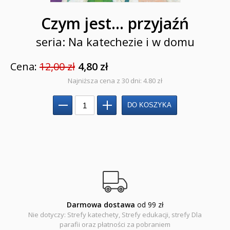
KAKADU - książki interaktywne z piórem
Czym jest... przyjaźń
JUPI JO! - książki kartonowe dla najmłodszych
seria: Na katechezie i w domu
POP-UP
Cena:
12,00 zł
4,80 zł
Adwent i Boże Narodzenie
Najniższa cena z 30 dni: 4.80 zł
Albumy pamiątkowe
Baśnie, bajki
Cecylka Knedelek
Dyplomy dla dzieci
Encyklopedie, leksykony
Darmowa dostawa
od 99 zł
Edukacja przyrodnicza - Życie bez granic
Nie dotyczy: Strefy katechety, Strefy edukacji, strefy Dla
parafii oraz płatności za pobraniem