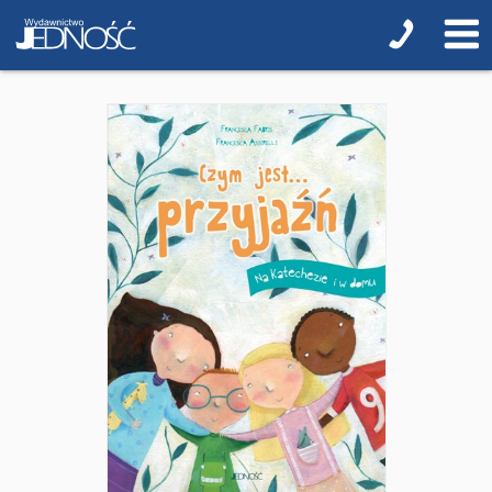
Obrazki
Pomoce duszpasterskie i homiletyczne
Pomoce katechetyczne
Książki religijne dla dzieci
Regionalne
Teologia
Jedność dla dzieci
NOWOŚCI
ZAPOWIEDZI
QUIZY, ŁAMIGŁÓWKI TERAZ -35% TANIEJ