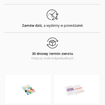
Emocje i wartości
Kreatywne zabawy
Książki religijne dla dzieci
Zamów dziś
, a wyślemy w poniedziałek
Komiksy
Pomoce dydaktyczne
Naklejki
30 dniowy termin zwrotu
Dotyczy osób indywidualnych
Puzzle
Promocje
QUIZY I ŁAMIGŁÓWKI NA WAKACJE -35%
PROMOCJA ZESTAWY STARTOWE KAKADU
WYPRZEDAŻ