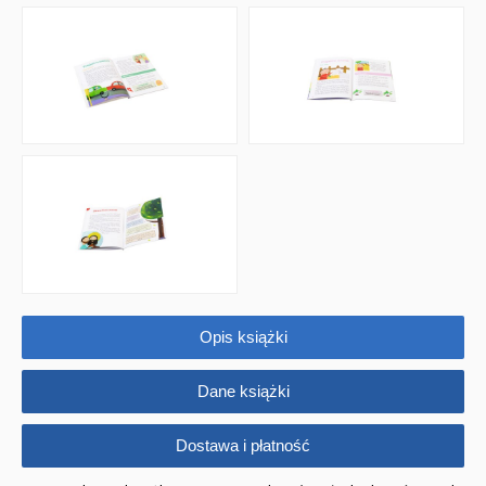
RELIGIJNE
PORADNIKI
DLA DZIECI
Opis książki
Dane książki
Dostawa i płatność