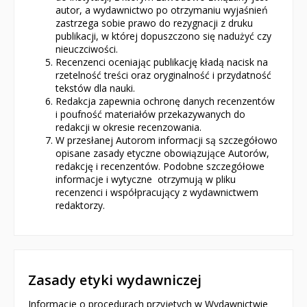
autor, a wydawnictwo po otrzymaniu wyjaśnień
Baśnie, bajki
zastrzega sobie prawo do rezygnacji z druku
publikacji, w której dopuszczono się nadużyć czy
Cecylka Knedelek
nieuczciwości.
Recenzenci oceniając publikację kładą nacisk na
Dyplomy dla dzieci
rzetelność treści oraz oryginalność i przydatność
tekstów dla nauki.
Encyklopedie, leksykony
Redakcja zapewnia ochronę danych recenzentów
i poufność materiałów przekazywanych do
redakcji w okresie recenzowania.
Edukacja przyrodnicza - Życie bez granic
W przesłanej Autorom informacji są szczegółowo
opisane zasady etyczne obowiązujące Autorów,
Emocje i wartości
redakcję i recenzentów. Podobne szczegółowe
informacje i wytyczne otrzymują w pliku
Kreatywne zabawy
recenzenci i współpracujący z wydawnictwem
redaktorzy.
Książki religijne dla dzieci
Komiksy
Pomoce dydaktyczne
Zasady etyki wydawniczej
Informacje o procedurach przyjętych w Wydawnictwie