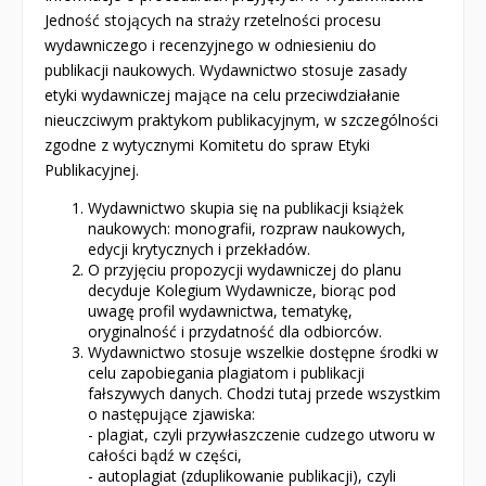
Naklejki
Jedność stojących na straży rzetelności procesu
wydawniczego i recenzyjnego w odniesieniu do
Puzzle
publikacji naukowych. Wydawnictwo stosuje zasady
Promocje
etyki wydawniczej mające na celu przeciwdziałanie
nieuczciwym praktykom publikacyjnym, w szczególności
QUIZY I ŁAMIGŁÓWKI NA WAKACJE -35%
zgodne z wytycznymi Komitetu do spraw Etyki
Publikacyjnej.
PROMOCJA ZESTAWY STARTOWE KAKADU
Wydawnictwo skupia się na publikacji książek
naukowych: monografii, rozpraw naukowych,
WYPRZEDAŻ
edycji krytycznych i przekładów.
O przyjęciu propozycji wydawniczej do planu
RELIGIJNE
decyduje Kolegium Wydawnicze, biorąc pod
uwagę profil wydawnictwa, tematykę,
PORADNIKI
oryginalność i przydatność dla odbiorców.
Wydawnictwo stosuje wszelkie dostępne środki w
DLA DZIECI
celu zapobiegania plagiatom i publikacji
fałszywych danych. Chodzi tutaj przede wszystkim
o następujące zjawiska:
- plagiat, czyli przywłaszczenie cudzego utworu w
całości bądź w części,
- autoplagiat (zduplikowanie publikacji), czyli