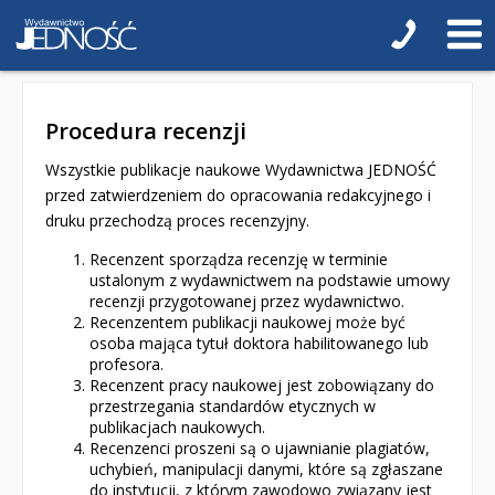
Teologia
Jedność dla dzieci
Procedura recenzji
NOWOŚCI
Wszystkie publikacje naukowe Wydawnictwa JEDNOŚĆ
ZAPOWIEDZI
przed zatwierdzeniem do opracowania redakcyjnego i
druku przechodzą proces recenzyjny.
QUIZY, ŁAMIGŁÓWKI TERAZ -35% TANIEJ
Recenzent sporządza recenzję w terminie
KAKADU - książki interaktywne z piórem
ustalonym z wydawnictwem na podstawie umowy
recenzji przygotowanej przez wydawnictwo.
Recenzentem publikacji naukowej może być
JUPI JO! - książki kartonowe dla najmłodszych
osoba mająca tytuł doktora habilitowanego lub
profesora.
POP-UP
Recenzent pracy naukowej jest zobowiązany do
przestrzegania standardów etycznych w
Adwent i Boże Narodzenie
publikacjach naukowych.
Recenzenci proszeni są o ujawnianie plagiatów,
Albumy pamiątkowe
uchybień, manipulacji danymi, które są zgłaszane
do instytucji, z którym zawodowo związany jest