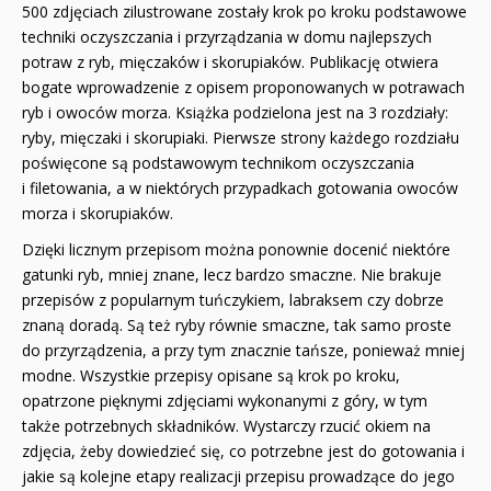
500 zdjęciach zilustrowane zostały krok po kroku podstawowe
techniki oczyszczania i przyrządzania w domu najlepszych
potraw z ryb, mięczaków i skorupiaków. Publikację otwiera
bogate wprowadzenie z opisem proponowanych w potrawach
ryb i owoców morza. Książka podzielona jest na 3 rozdziały:
ryby, mięczaki i skorupiaki. Pierwsze strony każdego rozdziału
poświęcone są podstawowym technikom oczyszczania
i filetowania, a w niektórych przypadkach gotowania owoców
morza i skorupiaków.
Dzięki licznym przepisom można ponownie docenić niektóre
gatunki ryb, mniej znane, lecz bardzo smaczne. Nie brakuje
przepisów z popularnym tuńczykiem, labraksem czy dobrze
znaną doradą. Są też ryby równie smaczne, tak samo proste
do przyrządzenia, a przy tym znacznie tańsze, ponieważ mniej
modne. Wszystkie przepisy opisane są krok po kroku,
opatrzone pięknymi zdjęciami wykonanymi z góry, w tym
także potrzebnych składników. Wystarczy rzucić okiem na
zdjęcia, żeby dowiedzieć się, co potrzebne jest do gotowania i
jakie są kolejne etapy realizacji przepisu prowadzące do jego