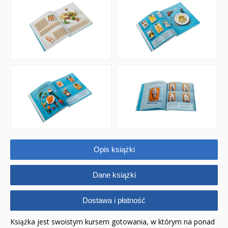
Naklejki
Puzzle
Promocje
QUIZY I ŁAMIGŁÓWKI NA WAKACJE -35%
PROMOCJA ZESTAWY STARTOWE KAKADU
WYPRZEDAŻ
RELIGIJNE
Opis książki
PORADNIKI
Dane książki
DLA DZIECI
Dostawa i płatność
Książka jest swoistym kursem gotowania, w którym na ponad