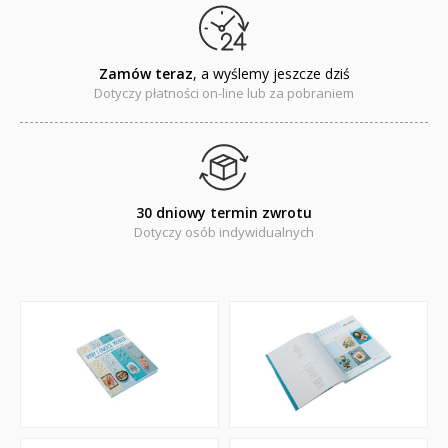
Baśnie, bajki
Cecylka Knedelek
Zamów teraz
, a wyślemy jeszcze dziś
Dotyczy płatności on-line lub za pobraniem
Dyplomy dla dzieci
Encyklopedie, leksykony
Edukacja przyrodnicza - Życie bez granic
30 dniowy termin zwrotu
Dotyczy osób indywidualnych
Emocje i wartości
Kreatywne zabawy
Książki religijne dla dzieci
Komiksy
Pomoce dydaktyczne