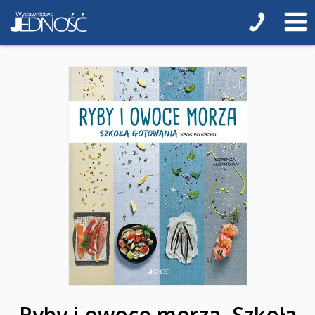
Biblie na I Komunię Świętą
Biblie na I Komunię Świętą z grawerem i torbą
Pamiątki pierwszokomunijne
Przygotowanie do I Komunii Świętej (katecheza
parafialna)
Poradniki katolickie
Pamiątki
Obrazki
Pomoce duszpasterskie i homiletyczne
Pomoce katechetyczne
Książki religijne dla dzieci
Ryby i owoce morza. Szkoła