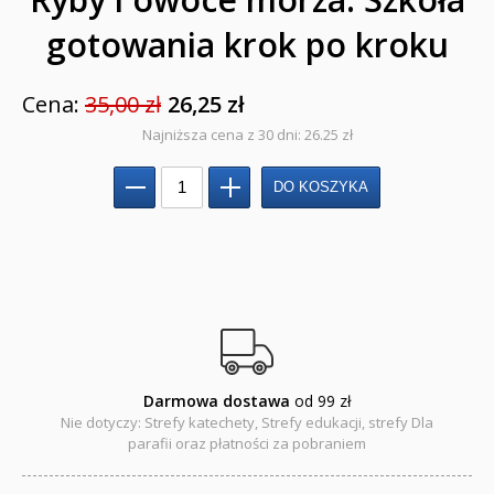
Regionalne
gotowania krok po kroku
Teologia
Cena:
35,00 zł
26,25 zł
Jedność dla dzieci
Najniższa cena z 30 dni: 26.25 zł
NOWOŚCI
ZAPOWIEDZI
QUIZY, ŁAMIGŁÓWKI TERAZ -35% TANIEJ
KAKADU - książki interaktywne z piórem
JUPI JO! - książki kartonowe dla najmłodszych
POP-UP
Darmowa dostawa
od 99 zł
Nie dotyczy: Strefy katechety, Strefy edukacji, strefy Dla
Adwent i Boże Narodzenie
parafii oraz płatności za pobraniem
Albumy pamiątkowe