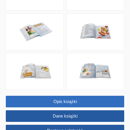
Puzzle
Promocje
QUIZY I ŁAMIGŁÓWKI NA WAKACJE -35%
PROMOCJA ZESTAWY STARTOWE KAKADU
WYPRZEDAŻ
RELIGIJNE
PORADNIKI
DLA DZIECI
Opis książki
Dane książki