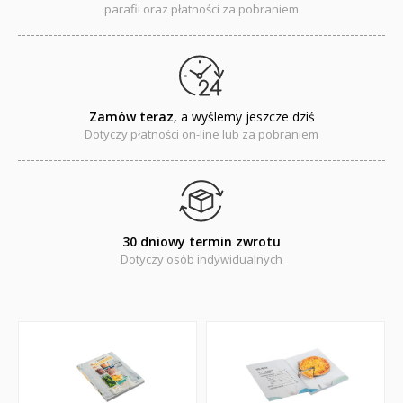
parafii oraz płatności za pobraniem
Cecylka Knedelek
Dyplomy dla dzieci
Encyklopedie, leksykony
Zamów teraz
, a wyślemy jeszcze dziś
Dotyczy płatności on-line lub za pobraniem
Edukacja przyrodnicza - Życie bez granic
Emocje i wartości
Kreatywne zabawy
30 dniowy termin zwrotu
Książki religijne dla dzieci
Dotyczy osób indywidualnych
Komiksy
Pomoce dydaktyczne
Naklejki