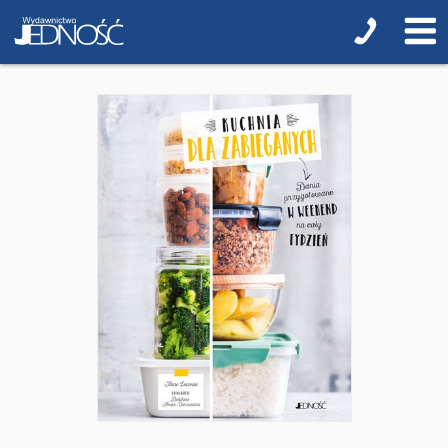
Biblie na I Komunię Świętą z grawerem i torbą
Pamiątki pierwszokomunijne
Przygotowanie do I Komunii Świętej (katecheza
parafialna)
Poradniki katolickie
Pamiątki
Obrazki
Pomoce duszpasterskie i homiletyczne
Pomoce katechetyczne
Książki religijne dla dzieci
Regionalne