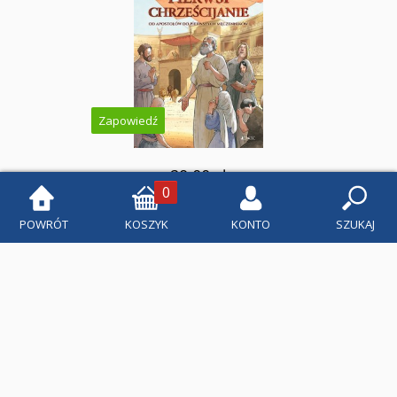
Zapowiedź
29,00 zł
0
Zapowiedź wydawnicza
POWRÓT
KOSZYK
KONTO
SZUKAJ