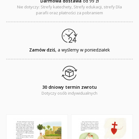
Darmowa dostawa
od 99 zł
Książki religijne dla dzieci
Nie dotyczy: Strefy katechety, Strefy edukacji, strefy Dla
parafii oraz płatności za pobraniem
Regionalne
Teologia
Jedność dla dzieci
Zamów dziś
, a wyślemy w poniedziałek
NOWOŚCI
ZAPOWIEDZI
30 dniowy termin zwrotu
QUIZY, ŁAMIGŁÓWKI TERAZ -35% TANIEJ
Dotyczy osób indywidualnych
KAKADU - książki interaktywne z piórem
JUPI JO! - książki kartonowe dla najmłodszych
POP-UP