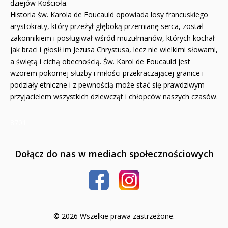
dziejów Kościoła.
Pomoce dydaktyczne
Historia św. Karola de Foucauld opowiada losy francuskiego
arystokraty, który przeżył głęboką przemianę serca, został
Naklejki
zakonnikiem i posługiwał wśród muzułmanów, których kochał
jak braci i głosił im Jezusa Chrystusa, lecz nie wielkimi słowami,
Puzzle
a świętą i cichą obecnością. Św. Karol de Foucauld jest
wzorem pokornej służby i miłości przekraczającej granice i
Promocje
podziały etniczne i z pewnością może stać się prawdziwym
przyjacielem wszystkich dziewcząt i chłopców naszych czasów.
QUIZY I ŁAMIGŁÓWKI NA WAKACJE -35%
8701
PROMOCJA ZESTAWY STARTOWE KAKADU
WYPRZEDAŻ
Dołącz do nas w mediach społecznościowych
RELIGIJNE
PORADNIKI
DLA DZIECI
© 2026 Wszelkie prawa zastrzeżone.