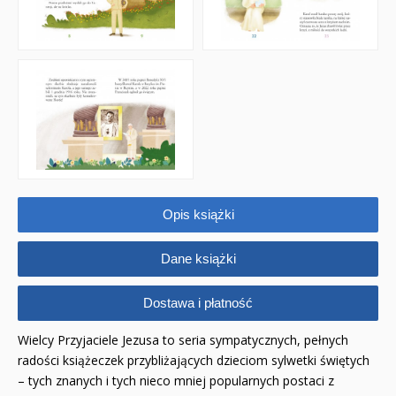
Adwent i Boże Narodzenie
Albumy pamiątkowe
Baśnie, bajki
Cecylka Knedelek
Dyplomy dla dzieci
Encyklopedie, leksykony
Opis książki
Edukacja przyrodnicza - Życie bez granic
Dane książki
Emocje i wartości
Dostawa i płatność
Kreatywne zabawy
Wielcy Przyjaciele Jezusa to seria sympatycznych, pełnych
Książki religijne dla dzieci
radości książeczek przybliżających dzieciom sylwetki świętych
– tych znanych i tych nieco mniej popularnych postaci z
Komiksy