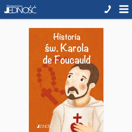
NOWOŚCI
ZAPOWIEDZI
PRZEWODNIKI TERAZ -35% TANIEJ
Albumy o sztuce
Adwent i Boże Narodzenie
Biblistyka
Biblie dla najmłodszych
Encyklopedie i leksykony
Ikonopisarstwo
Duchowość, literatura chrześcijańska
Modlitewniki