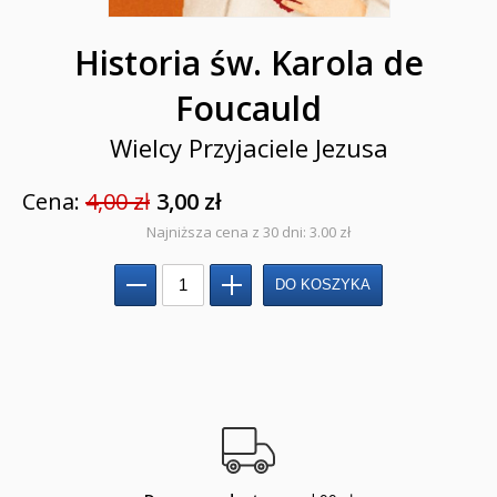
Pierwsza Komunia Święta
Historia św. Karola de
Biblie na I Komunię Świętą
Foucauld
Biblie na I Komunię Świętą z grawerem i torbą
Wielcy Przyjaciele Jezusa
Pamiątki pierwszokomunijne
Cena:
4,00 zł
3,00 zł
Przygotowanie do I Komunii Świętej (katecheza
Najniższa cena z 30 dni: 3.00 zł
parafialna)
Poradniki katolickie
Pamiątki
Obrazki
Pomoce duszpasterskie i homiletyczne
Pomoce katechetyczne