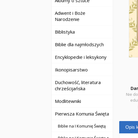
Albumy o sztuce
Adwent i Boże
Narodzenie
Biblistyka
Biblie dla najmłodszych
Encyklopedie i leksykony
Ikonopisarstwo
Duchowość, literatura
chrześcijańska
Da
Nie do
eduk
Modlitewniki
Pierwsza Komunia Święta
Biblie na I Komunię Świętą
Opis k