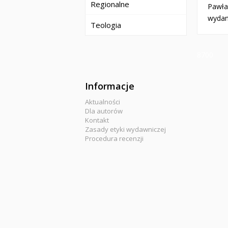
Regionalne
Pawła 
wydan
Teologia
8700
Informacje
Aktualności
Dla autorów
Kontakt
Zasady etyki wydawniczej
Procedura recenzji