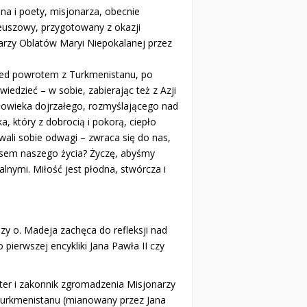
na i poety, misjonarza, obecnie
leuszowy, przygotowany z okazji
narzy Oblatów Maryi Niepokalanej przez
rzed powrotem z Turkmenistanu, po
wiedzieć – w sobie, zabierając też z Azji
łowieka dojrzałego, rozmyślającego nad
a, który z dobrocią i pokorą, ciepło
wali sobie odwagi – zwraca się do nas,
ensem naszego życia? Życzę, abyśmy
alnymi. Miłość jest płodna, stwórcza i
zy o. Madeja zachęca do refleksji nad
pierwszej encykliki Jana Pawła II czy
ter i zakonnik zgromadzenia Misjonarzy
” Turkmenistanu (mianowany przez Jana