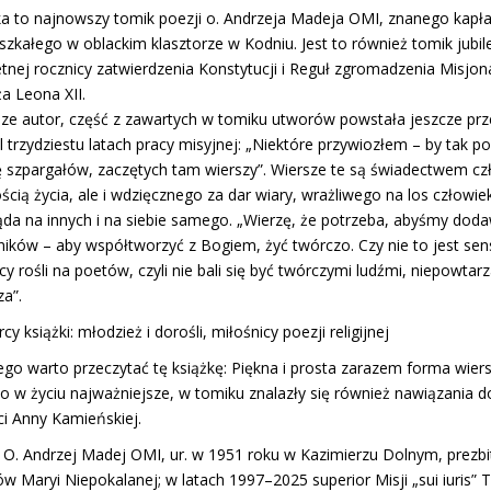
ka to najnowszy tomik poezji o. Andrzeja Madeja OMI, znanego kapła
szkałego w oblackim klasztorze w Kodniu. Jest to również tomik jubi
tnej rocznicy zatwierdzenia Konstytucji i Reguł zgromadzenia Misjo
a Leona XII.
isze autor, część z zawartych w tomiku utworów powstała jeszcze p
 trzydziestu latach pracy misyjnej: „Niektóre przywiozłem – by tak po
ę szpargałów, zaczętych tam wierszy”. Wiersze te są świadectwem cz
ścią życia, ale i wdzięcznego za dar wiary, wrażliwego na los człowiek
ąda na innych i na siebie samego. „Wierzę, że potrzeba, abyśmy doda
lników – aby współtworzyć z Bogiem, żyć twórczo. Czy nie to jest s
y rośli na poetów, czyli nie bali się być twórczymi ludźmi, niepowtarz
a”.
cy książki: młodzież i dorośli, miłośnicy poezji religijnej
go warto przeczytać tę książkę: Piękna i prosta zarazem forma wiers
o w życiu najważniejsze, w tomiku znalazły się również nawiązania do 
ci Anny Kamieńskiej.
: O. Andrzej Madej OMI, ur. w 1951 roku w Kazimierzu Dolnym, prezbi
ów Maryi Niepokalanej; w latach 1997–2025 superior Misji „sui iuris