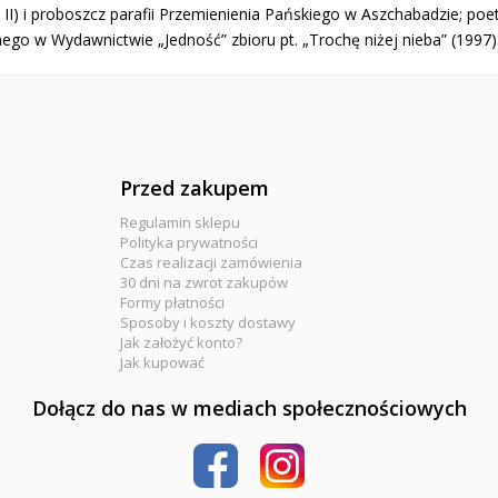
II) i proboszcz parafii Przemienienia Pańskiego w Aszchabadzie; poet
ego w Wydawnictwie „Jedność” zbioru pt. „Trochę niżej nieba” (1997)
Przed zakupem
Regulamin sklepu
Polityka prywatności
Czas realizacji zamówienia
30 dni na zwrot zakupów
Formy płatności
Sposoby i koszty dostawy
Jak założyć konto?
Jak kupować
Dołącz do nas w mediach społecznościowych