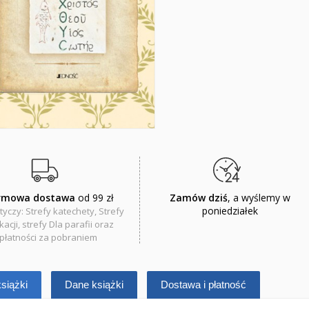
rmowa dostawa
od 99 zł
Zamów dziś
, a wyślemy w
poniedziałek
tyczy: Strefy katechety, Strefy
acji, strefy Dla parafii oraz
płatności za pobraniem
siążki
Dane książki
Dostawa i płatność