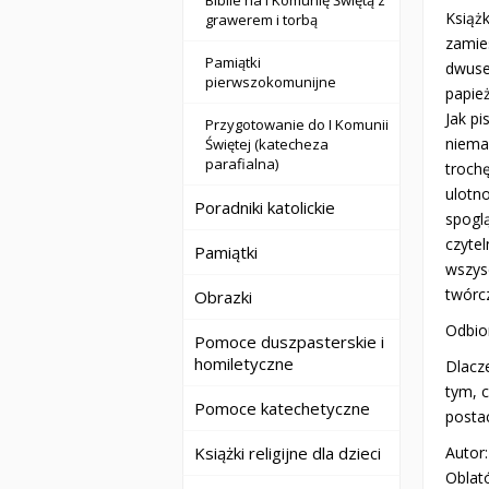
Biblie na I Komunię Świętą z
Książ
grawerem i torbą
zamie
Pamiątki
dwuse
pierwszokomunijne
papież
Jak p
Przygotowanie do I Komunii
niemal
Świętej (katecheza
parafialna)
troch
ulotno
Poradniki katolickie
spogl
czyte
Pamiątki
wszysc
twórcz
Obrazki
Odbior
Pomoce duszpasterskie i
homiletyczne
Dlacze
tym, c
Pomoce katechetyczne
posta
Książki religijne dla dzieci
Autor
Oblat