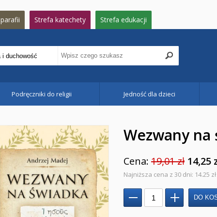
parafii
Strefa katechety
Strefa edukacji
Podręczniki do religii
Jedność dla dzieci
Wezwany na 
Cena:
19,01 zł
14,25 
Najniższa cena z 30 dni: 14.25 zł