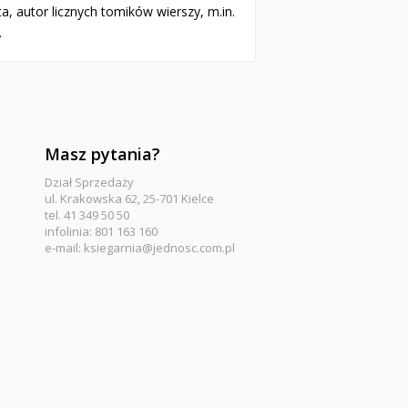
a, autor licznych tomików wierszy, m.in.
.
Masz pytania?
Dział Sprzedaży
ul. Krakowska 62, 25-701 Kielce
tel. 41 349 50 50
infolinia: 801 163 160
e-mail:
ksiegarnia@jednosc.com.pl