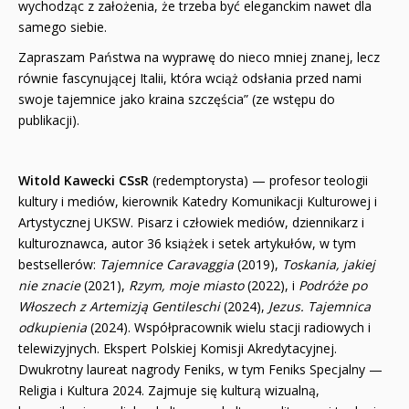
wychodząc z założenia, że trzeba być eleganckim nawet dla
samego siebie.
Zapraszam Państwa na wyprawę do nieco mniej znanej, lecz
równie fascynującej Italii, która wciąż odsłania przed nami
swoje tajemnice jako kraina szczęścia” (ze wstępu do
publikacji).
Witold Kawecki CSsR
(redemptorysta) — profesor teologii
kultury i mediów, kierownik Katedry Komunikacji Kulturowej i
Artystycznej UKSW. Pisarz i człowiek mediów, dziennikarz i
kulturoznawca, autor 36 książek i setek artykułów, w tym
bestsellerów:
Tajemnice Caravaggia
(2019),
Toskania, jakiej
nie znacie
(2021),
Rzym, moje miasto
(2022), i
Podróże po
Włoszech z Artemizją Gentileschi
(2024),
Jezus. Tajemnica
odkupienia
(2024). Współpracownik wielu stacji radiowych i
telewizyjnych. Ekspert Polskiej Komisji Akredytacyjnej.
Dwukrotny laureat nagrody Feniks, w tym Feniks Specjalny —
Religia i Kultura 2024. Zajmuje się kulturą wizualną,