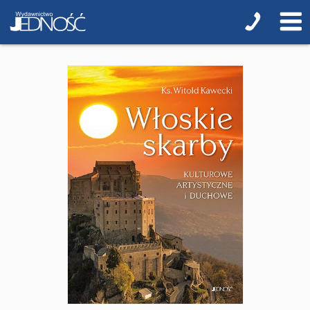
Albumy pamiątkowe
Baśnie, bajki
Cecylka Knedelek
Dyplomy dla dzieci
Encyklopedie, leksykony
Edukacja przyrodnicza - Życie bez granic
Emocje i wartości
Kreatywne zabawy
Książki religijne dla dzieci
Komiksy