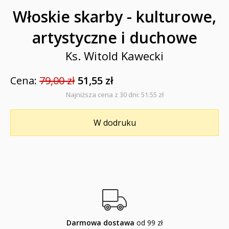
Pomoce dydaktyczne
Włoskie skarby - kulturowe,
Naklejki
artystyczne i duchowe
Puzzle
Ks. Witold Kawecki
Promocje
Cena:
79,00 zł
51,55 zł
QUIZY I ŁAMIGŁÓWKI NA WAKACJE -35%
Najniższa cena z 30 dni: 51.55 zł
PROMOCJA ZESTAWY STARTOWE KAKADU
W dodruku
WYPRZEDAŻ
RELIGIJNE
PORADNIKI
DLA DZIECI
Darmowa dostawa
od 99 zł