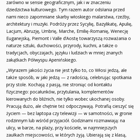
zarówno w sensie geograficznym, jak i w znaczeniu
dziedzictwa kulturowego. Tym razem autor odsłania przed
nami nieco zapomniane skarby włoskiego malarstwa, rzeźby,
architektury i muzyki. Podróży przez Sycylię, Bazylikatę, Apulię,
Lacjum, Abruzję, Umbrię, Marche, Emilię-Romanię, Wenecję
Euganejską, Piemont i Valle d’Aostę towarzyszą rozważania o
naturze sztuki, duchowości, przyrody, kuchni, a także o
tradycjach, obyczajach, języku i ludziach w mniej znanych
zakątkach Półwyspu Apenińskiego.
„Wyrazem jakości życia nie jest tylko to, co Włosi jedzą, ale
także sposób, w jaki jedzą — z radością, celebrując spotkania
przy stole. Kochają z pasją, nie stroniąc od kontaktu
fizycznego: pocałunków, przytulania, komplementów
kierowanych do bliźnich, nie tylko wobec ukochanej osoby.
Pracują dużo, ale chętnie też odpoczywają. Potrafią cieszyć się
życiem — bez laptopa czy telewizji — w samotności, w gronie
rodzinnym lub wśród przyjaciół. Godzinami rozmawiają: na
ulicy, w barze, na plaży, przy kościele, w najmniejszych
zaułkach miejscowości, w których żyją. Ubierają się z klasą,