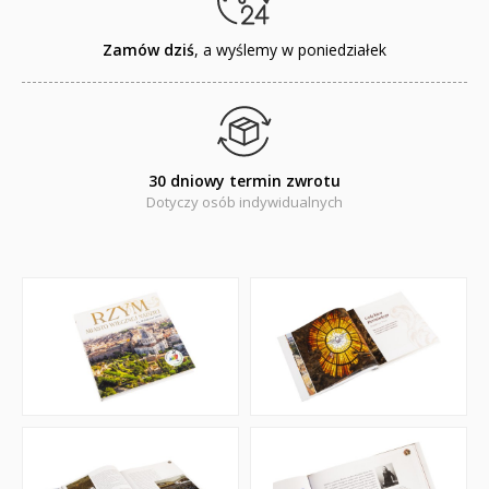
Komiksy
Pomoce dydaktyczne
Zamów dziś
, a wyślemy w poniedziałek
Naklejki
Puzzle
30 dniowy termin zwrotu
Promocje
Dotyczy osób indywidualnych
QUIZY I ŁAMIGŁÓWKI NA WAKACJE -35%
PROMOCJA ZESTAWY STARTOWE KAKADU
WYPRZEDAŻ
RELIGIJNE
PORADNIKI
DLA DZIECI