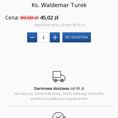
Ks. Waldemar Turek
Adwent i Boże Narodzenie
Albumy pamiątkowe
Cena:
69,00 zł
45,02 zł
Najniższa cena z 30 dni: 45.02 zł
Baśnie, bajki
Cecylka Knedelek
Dyplomy dla dzieci
Encyklopedie, leksykony
Edukacja przyrodnicza - Życie bez granic
Emocje i wartości
Darmowa dostawa
od 99 zł
Nie dotyczy: Strefy katechety, Strefy edukacji, strefy Dla
Kreatywne zabawy
parafii oraz płatności za pobraniem
Książki religijne dla dzieci