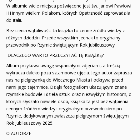
W albumie wiele miejsca poświęcone jest św. Janowi Pawłowi
II i innym wielkim Polakom, których Opatrzność zaprowadziła
do Italii.
Bez cienia wątpliwości ta książka to cenne źródło wiedzy z
różnych dziedzin. Przede wszystkim jednak to oryginalny
przewodnik po Rzymie świętującym Rok Jubileuszowy.
DLACZEGO WARTO PRZECZYTAĆ TĘ KSIĄŻKĘ?
Album przykuwa uwagę wspaniałymi zdjęciami, a treścią
wykracza daleko poza sztampowe ujęcia. Jego autor zaprasza
nas na pielgrzymkę do Wiecznego Miasta i odkrywa przed
nami jego tajemnice. Dzięki fotografiom ukazującym znane
rzymskie budowle i dzieła sztuki oraz niezwykłym historiom, o
których słyszało niewiele osób, książka ta jest bez wątpienia
cennym źródłem wiedzy i oryginalnym przewodnikiem po
Rzymie, dedykowanym zwłaszcza pielgrzymom świętującym
Rok Jubileuszowy 2025.
O AUTORZE