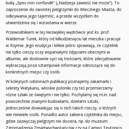
bullą „Spes non confundit” („Nadzieja zawieść nie może”). To
zaproszenie do swoistej pielgrzymki do Wiecznego Miasta, do
odkrywania jego tajemnic, a przede wszystkim do
utwierdzenia się i wzrastania w wierze.
Przewodnikiem w tej niezwykłej wędrówce jest ks. prof.
Waldemar Turek, który od kilkudziesięciu lat mieszka i pracuje
w Rzymie. Jego erudycja i lekkie pióro sprawiają, że czytelnik
nie tylko cieszy oczy wspaniałymi zdjęciami obecnymi w
albumie, ale dosłownie syci się treściami, które zdecydowanie
wykraczają poza sztampowe informacje odnoszące się do
konkretnych miejsc czy osób.
W kolejnych odsłonach publikacji poznajemy zakamarki i
sekrety Watykanu, włoskie poloniki czy też przemierzamy
różne szlaki ze świętymi i nie tylko. Pochylamy się m.in. nad
powszechnie znanymi budowlami, dziełami sztuki,
jednocześnie dowiadując się o nich takich rzeczy, o których
wie niewiele osób. Ponadto autor zabiera czytelnika do miejsc,
gdzie zazwyczaj pielgrzym nie dociera, np. do muzeum
Zgromadzenia Zmartwychwstańców czy na Campo Teutonico.