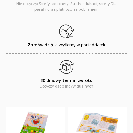
QUIZY, ŁAMIGŁÓWKI TERAZ -35% TANIEJ
Nie dotyczy: Strefy katechety, Strefy edukacji, strefy Dla
parafii oraz płatności za pobraniem
KAKADU - książki interaktywne z piórem
JUPI JO! - książki kartonowe dla najmłodszych
POP-UP
Zamów dziś
, a wyślemy w poniedziałek
Adwent i Boże Narodzenie
Albumy pamiątkowe
Baśnie, bajki
30 dniowy termin zwrotu
Dotyczy osób indywidualnych
Cecylka Knedelek
Dyplomy dla dzieci
Encyklopedie, leksykony
Edukacja przyrodnicza - Życie bez granic