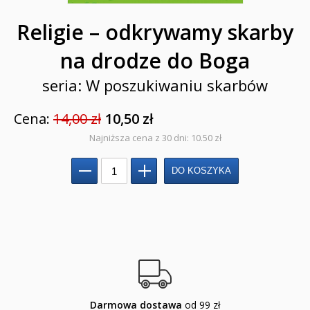
Pamiątki
Religie – odkrywamy skarby
Obrazki
na drodze do Boga
Pomoce duszpasterskie i homiletyczne
seria: W poszukiwaniu skarbów
Pomoce katechetyczne
Cena:
14,00 zł
10,50 zł
Książki religijne dla dzieci
Najniższa cena z 30 dni: 10.50 zł
Regionalne
Teologia
Jedność dla dzieci
NOWOŚCI
ZAPOWIEDZI
Darmowa dostawa
od 99 zł