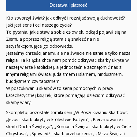
WYPRZEDAŻ
Dostawa i płatność
Kto stworzył świat? Jak odkryć i rozwijać swoją duchowość?
RELIGIJNE
Jaki jest sens i cel naszego życia?
PORADNIKI
To pytania, jakie stawia sobie człowiek, odkąd pojawił się na
Ziemi, a poprzez religię stara się znaleźć na nie
DLA DZIECI
satysfakcjonujące go odpowiedzi.
Jesteśmy chrześcijanami, ale na świecie nie istnieje tylko nasza
religia. Ta książka chce nam pomóc odkrywać skarby ukryte w
naszej wierze katolickiej, a jednocześnie zaznajomić nas z
innymi religiami świata: judaizmem i islamem, hinduizmem,
buddyzmem czy taoizmem.
W poszukiwaniu skarbów to seria pomocnych w pracy
katechetycznej książek, które pomagają dzieciom odkrywać
skarby wiary.
Skompletuj pozostałe tomiki serii „W Poszukiwaniu Skarbów”:
„Jezus i skarb ukryty w królestwie Bożym”, „Bierzmowanie i
skarb Ducha Świętego”, „Komunia Święta i skarb ukryty w Ciele
Chrystusa”, „Spowiedź i skarb przebaczenia”, „Msza Święta i