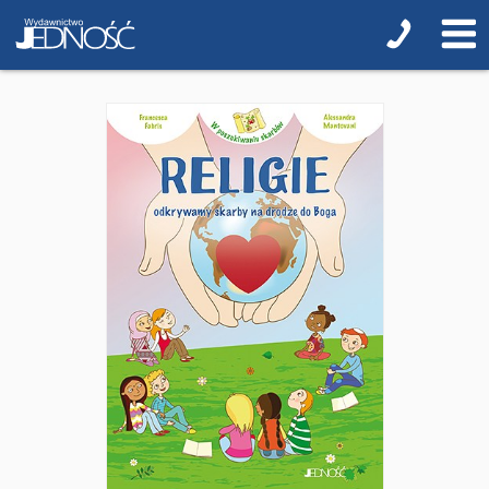
Encyklopedie i leksykony
Ikonopisarstwo
Duchowość, literatura chrześcijańska
Modlitewniki
Pierwsza Komunia Święta
Biblie na I Komunię Świętą
Biblie na I Komunię Świętą z grawerem i torbą
Pamiątki pierwszokomunijne
Przygotowanie do I Komunii Świętej (katecheza
parafialna)
Poradniki katolickie