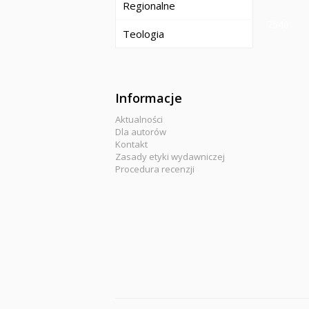
Regionalne
7546
Teologia
Informacje
Aktualności
Dla autorów
Kontakt
Zasady etyki wydawniczej
Procedura recenzji