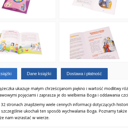
siążki
Dane książki
Dostawa i płatność
iążeczka ukazuje małym chrześcijanom piękno i wartość modlitwy róż
awowymi pojęciami i zaprasza je do wielbienia Boga i oddawania czci
 32 stronach znajdziemy wiele cennych informacji dotyczących histor
y szczególnie ukochali ten sposób wychwalania Boga. Poznamy także
e nam wzrastać w wierze.