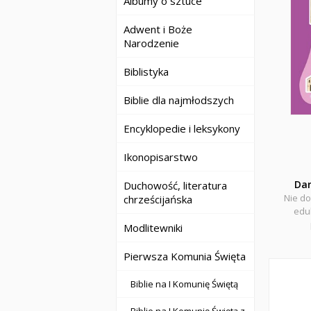
Albumy o sztuce
Adwent i Boże
Narodzenie
Biblistyka
Biblie dla najmłodszych
Encyklopedie i leksykony
Ikonopisarstwo
Da
Duchowość, literatura
Nie do
chrześcijańska
eduk
Modlitewniki
Pierwsza Komunia Święta
Biblie na I Komunię Świętą