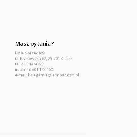
Masz pytania?
Dział Sprzedaży
ul. Krakowska 62, 25-701 Kielce
tel. 41 349 50 50
infolinia: 801 163 160
e-mail:
ksiegarnia@jednosc.com.pl