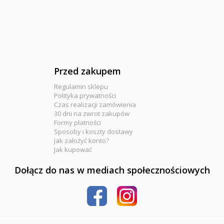
Przed zakupem
Regulamin sklepu
Polityka prywatności
Czas realizacji zamówienia
30 dni na zwrot zakupów
Formy płatności
Sposoby i koszty dostawy
Jak założyć konto?
Jak kupować
Dołącz do nas w mediach społecznościowych