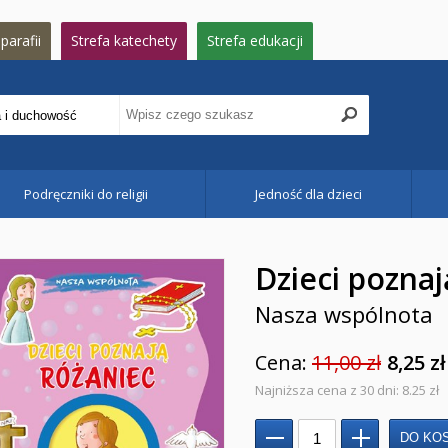
parafii
Strefa katechety
Strefa edukacji
Podręczniki do religii
Jedność dla dzieci
Dzieci poznaj
Nasza wspólnota
Cena:
11,00 zł
8,25 zł
Najniższa cena z 30 dni: 8.25 zł