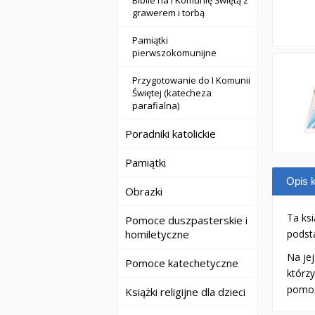
Biblie na I Komunię Świętą z
grawerem i torbą
Pamiątki
pierwszokomunijne
Przygotowanie do I Komunii
Świętej (katecheza
parafialna)
Poradniki katolickie
Pamiątki
Opis k
Obrazki
Ta ks
Pomoce duszpasterskie i
homiletyczne
podst
Na jej
Pomoce katechetyczne
którz
pomoż
Książki religijne dla dzieci