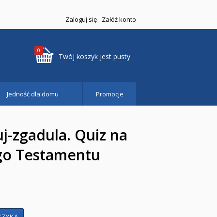
Zaloguj się
Załóż konto
0
Twój koszyk jest pusty
Jedność dla domu
Promocje
uj-zgadula. Quiz na
o Testamentu