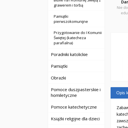
Biblie na I Komunię Świętą z
Da
grawerem i torbą
Nie do
eduk
Pamiątki
pierwszokomunijne
Przygotowanie do I Komunii
Świętej (katecheza
parafialna)
Poradniki katolickie
Pamiątki
Obrazki
Pomoce duszpasterskie i
Opis k
homiletyczne
Pomoce katechetyczne
Zabaw
katech
Książki religijne dla dzieci
zawsze
zachę