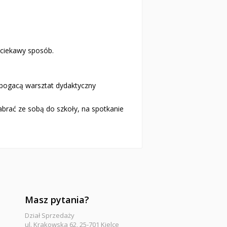
 ciekawy sposób.
bogacą warsztat dydaktyczny
zabrać ze sobą do szkoły, na spotkanie
Masz pytania?
Dział Sprzedaży
ul. Krakowska 62, 25-701 Kielce