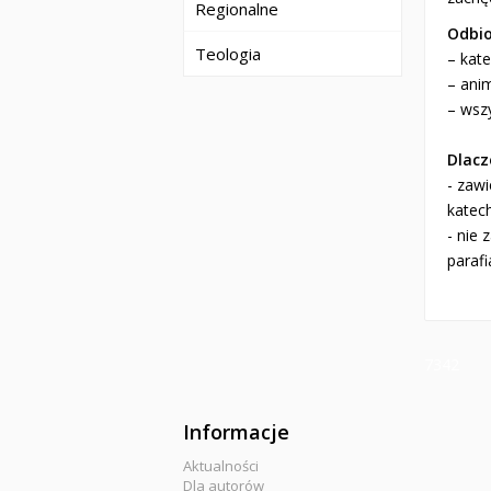
Regionalne
Odbio
Teologia
– kate
– anim
– wsz
Dlacz
- zaw
katec
- nie 
parafi
7342
Informacje
Aktualności
Dla autorów