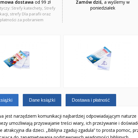
rmowa dostawa
od 99 zł
Zamów dziś
, a wyślemy w
poniedziałek
tyczy: Strefy katechety, Strefy
acji, strefy Dla parafii oraz
płatności za pobraniem
siążki
Dane książki
Dostawa i płatność
a jest narzędziem komunikacji najbardziej odpowiadającym naturze
ezy umożliwiają przyswajanie treści wiary, ich przeżywanie i doświad
 atrakcyjna dla dzieci. „Biblijna zgaduj-zgadula” to prosta pomoc, pr
cająca do zapamiętywania podstawowych wiadomości biblijnych.