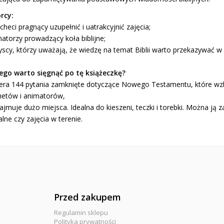
rcy:
checi pragnący uzupełnić i uatrakcyjnić zajęcia;
atorzy prowadzący koła biblijne;
yscy, którzy uważają, że wiedzę na temat Biblii warto przekazywać w
ego warto sięgnąć po tę książeczkę?
iera 144 pytania zamknięte dotyczące Nowego Testamentu, które wz
hetów i animatorów,
zajmuje dużo miejsca. Idealna do kieszeni, teczki i torebki. Można ją 
alne czy zajęcia w terenie.
Przed zakupem
Regulamin sklepu
Polityka prywatności