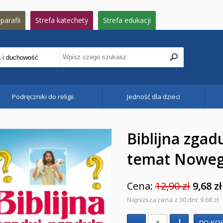
parafii
Strefa katechety
Strefa edukacji
Podręczniki do religii
Jedność dla dzieci
Biblijna zgad
temat Noweg
Cena:
12,90 zł
9,68 zł
Najniższa cena z 30 dni: 9.68 zł