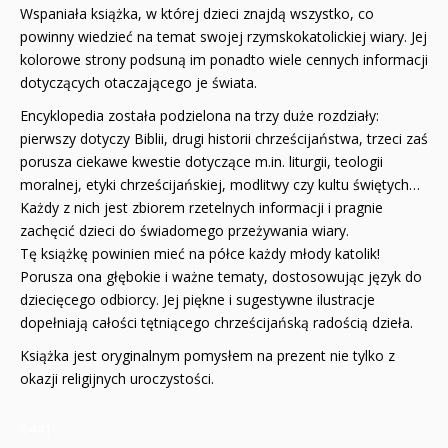
QUIZY I ŁAMIGŁÓWKI NA WAKACJE -35%
Wspaniała książka, w której dzieci znajdą wszystko, co
powinny wiedzieć na temat swojej rzymskokatolickiej wiary. Jej
PROMOCJA ZESTAWY STARTOWE KAKADU
kolorowe strony podsuną im ponadto wiele cennych informacji
dotyczących otaczającego je świata.
WYPRZEDAŻ
Encyklopedia została podzielona na trzy duże rozdziały:
pierwszy dotyczy Biblii, drugi historii chrześcijaństwa, trzeci zaś
RELIGIJNE
porusza ciekawe kwestie dotyczące m.in. liturgii, teologii
PORADNIKI
moralnej, etyki chrześcijańskiej, modlitwy czy kultu świętych…
Każdy z nich jest zbiorem rzetelnych informacji i pragnie
DLA DZIECI
zachęcić dzieci do świadomego przeżywania wiary.
Tę książkę powinien mieć na półce każdy młody katolik!
Porusza ona głębokie i ważne tematy, dostosowując język do
dziecięcego odbiorcy. Jej piękne i sugestywne ilustracje
dopełniają całości tętniącego chrześcijańską radością dzieła.
Książka jest oryginalnym pomysłem na prezent nie tylko z
okazji religijnych uroczystości.
5441