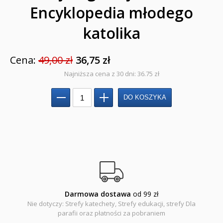
Przygotowanie do I Komunii Świętej (katecheza
Encyklopedia młodego
parafialna)
katolika
Poradniki katolickie
Pamiątki
Cena:
49,00 zł
36,75 zł
Najniższa cena z 30 dni: 36.75 zł
Obrazki
Pomoce duszpasterskie i homiletyczne
Pomoce katechetyczne
Książki religijne dla dzieci
Regionalne
Teologia
Darmowa dostawa
od 99 zł
Jedność dla dzieci
Nie dotyczy: Strefy katechety, Strefy edukacji, strefy Dla
parafii oraz płatności za pobraniem