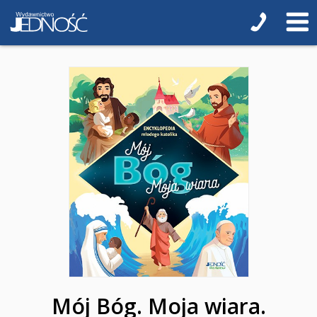
Biblistyka
Biblie dla najmłodszych
Encyklopedie i leksykony
Ikonopisarstwo
Duchowość, literatura chrześcijańska
Modlitewniki
Pierwsza Komunia Święta
Biblie na I Komunię Świętą
Biblie na I Komunię Świętą z grawerem i torbą
Pamiątki pierwszokomunijne
Mój Bóg. Moja wiara.