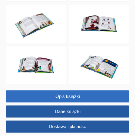
Encyklopedie, leksykony
Edukacja przyrodnicza - Życie bez granic
Emocje i wartości
Kreatywne zabawy
Książki religijne dla dzieci
Komiksy
Pomoce dydaktyczne
Opis książki
Naklejki
Dane książki
Puzzle
Promocje
Dostawa i płatność