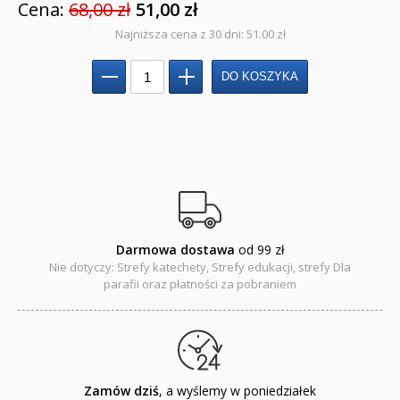
Cena:
68,00 zł
51,00 zł
NOWOŚCI
Najniższa cena z 30 dni: 51.00 zł
ZAPOWIEDZI
QUIZY, ŁAMIGŁÓWKI TERAZ -35% TANIEJ
KAKADU - książki interaktywne z piórem
JUPI JO! - książki kartonowe dla najmłodszych
POP-UP
Adwent i Boże Narodzenie
Darmowa dostawa
od 99 zł
Nie dotyczy: Strefy katechety, Strefy edukacji, strefy Dla
Albumy pamiątkowe
parafii oraz płatności za pobraniem
Baśnie, bajki
Cecylka Knedelek
Zamów dziś
, a wyślemy w poniedziałek