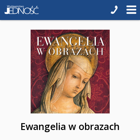
Przygotowanie do I Komunii Świętej (katecheza
parafialna)
Poradniki katolickie
Pamiątki
Obrazki
Pomoce duszpasterskie i homiletyczne
Pomoce katechetyczne
Książki religijne dla dzieci
Regionalne
Teologia
Ewangelia w obrazach
Jedność dla dzieci