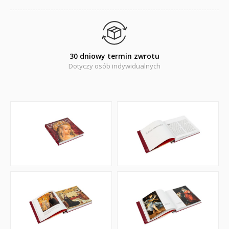
Dyplomy dla dzieci
Encyklopedie, leksykony
Edukacja przyrodnicza - Życie bez granic
30 dniowy termin zwrotu
Emocje i wartości
Dotyczy osób indywidualnych
Kreatywne zabawy
Książki religijne dla dzieci
Komiksy
Pomoce dydaktyczne
Naklejki
Puzzle
Promocje