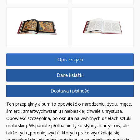
QUIZY I ŁAMIGŁÓWKI NA WAKACJE -35%
PROMOCJA ZESTAWY STARTOWE KAKADU
WYPRZEDAŻ
RELIGIJNE
Opis książki
PORADNIKI
DLA DZIECI
Dane książki
Dostawa i płatność
Ten przepiękny album to opowieść o narodzeniu, życiu, męce,
śmierci, zmartwychwstaniu i niebieskiej chwale Chrystusa.
Opowieść szczególna, bo osnuta na wybitnych dziełach sztuki
malarskiej. Wspaniałe płótna nie tylko słynnych artystów, ale
także tych „pomniejszych”, których prace wyróżniają się
oryginalnością i pięknem, podążają za ewangeliczną narracją i