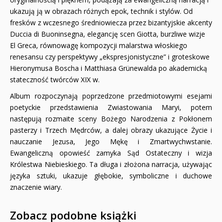
ukazują ją w obrazach różnych epok, technik i stylów. Od
fresków z wczesnego średniowiecza przez bizantyjskie akcenty
Duccia di Buoninsegna, elegancję scen Giotta, burzliwe wizje
El Greca, równowagę kompozycji malarstwa włoskiego
renesansu czy perspektywy „ekspresjonistyczne” i groteskowe
Hieronymusa Boscha i Matthiasa Grünewalda po akademicką
stateczność twórców XIX w.
Album rozpoczynają poprzedzone przedmiotowymi esejami
poetyckie przedstawienia Zwiastowania Maryi, potem
następują rozmaite sceny Bożego Narodzenia z Pokłonem
pasterzy i Trzech Mędrców, a dalej obrazy ukazujące Życie i
nauczanie Jezusa, Jego Mękę i Zmartwychwstanie.
Ewangeliczną opowieść zamyka Sąd Ostateczny i wizja
Królestwa Niebieskiego. Ta długa i złożona narracja, używając
języka sztuki, ukazuje głębokie, symboliczne i duchowe
znaczenie wiary.
Zobacz podobne książki