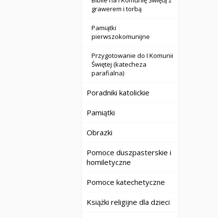
Biblie na I Komunię Świętą z
grawerem i torbą
Pamiątki
pierwszokomunijne
Przygotowanie do I Komunii
Świętej (katecheza
parafialna)
Poradniki katolickie
Pamiątki
Obrazki
Pomoce duszpasterskie i
homiletyczne
Pomoce katechetyczne
Książki religijne dla dzieci