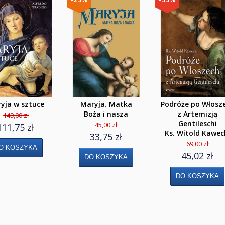
yja w sztuce
Maryja. Matka
Podróże po Włosz
Boża i nasza
z Artemizją
149,00 zł
Gentileschi
45,00 zł
111,75 zł
Ks. Witold Kawec
33,75 zł
69,00 zł
45,02 zł