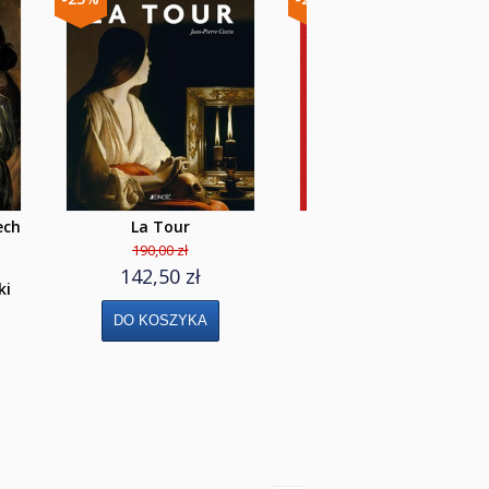
ech
La Tour
Botticelli 500
190,00 zł
149,00 zł
142,50 zł
111,75 zł
ki