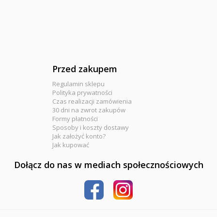
Przed zakupem
Regulamin sklepu
Polityka prywatności
Czas realizacji zamówienia
30 dni na zwrot zakupów
Formy płatności
Sposoby i koszty dostawy
Jak założyć konto?
Jak kupować
Dołącz do nas w mediach społecznościowych