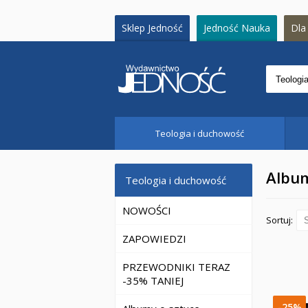
Sklep Jedność
Jedność Nauka
Dla 
Teologia i duchowość
Album
Teologia i duchowość
NOWOŚCI
Sortuj:
ZAPOWIEDZI
PRZEWODNIKI TERAZ
-35% TANIEJ
-25%