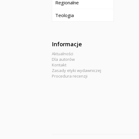
Regionalne
Teologia
Informacje
Aktualności
Dla autorów
Kontakt
Zasady etyki wydawniczej
Procedura recenzji