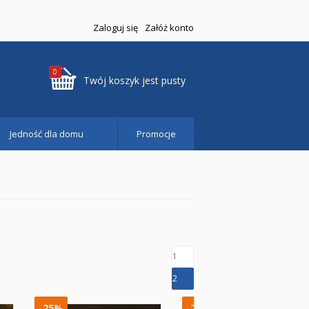
Zaloguj się
Załóż konto
0
Twój koszyk jest pusty
Jedność dla domu
Promocje
1
2
-25%
-25%