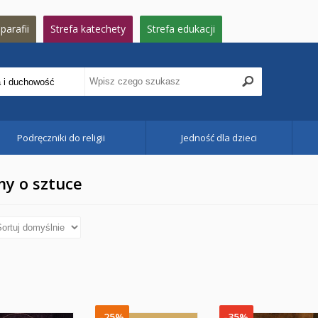
parafii
Strefa katechety
Strefa edukacji
Podręczniki do religii
Jedność dla dzieci
y o sztuce
-25%
-35%