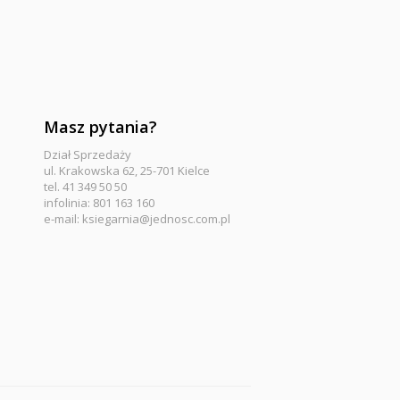
Masz pytania?
Dział Sprzedaży
ul. Krakowska 62, 25-701 Kielce
tel. 41 349 50 50
infolinia: 801 163 160
e-mail:
ksiegarnia@jednosc.com.pl