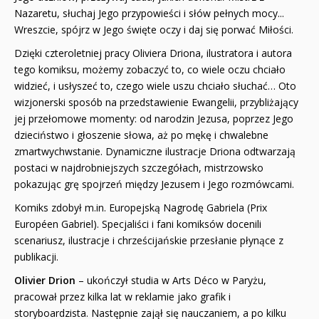
Nazaretu, słuchaj Jego przypowieści i słów pełnych mocy...
Wreszcie, spójrz w Jego święte oczy i daj się porwać Miłości.
Dzięki czteroletniej pracy Oliviera Driona, ilustratora i autora
tego komiksu, możemy zobaczyć to, co wiele oczu chciało
widzieć, i usłyszeć to, czego wiele uszu chciało słuchać… Oto
wizjonerski sposób na przedstawienie Ewangelii, przybliżający
jej przełomowe momenty: od narodzin Jezusa, poprzez Jego
dzieciństwo i głoszenie słowa, aż po mękę i chwalebne
zmartwychwstanie. Dynamiczne ilustracje Driona odtwarzają
postaci w najdrobniejszych szczegółach, mistrzowsko
pokazując grę spojrzeń między Jezusem i Jego rozmówcami.
Komiks zdobył m.in. Europejską Nagrodę Gabriela (Prix
Européen Gabriel). Specjaliści i fani komiksów docenili
scenariusz, ilustracje i chrześcijańskie przesłanie płynące z
publikacji.
Olivier Drion
– ukończył studia w Arts Déco w Paryżu,
pracował przez kilka lat w reklamie jako grafik i
storyboardzista. Następnie zajął się nauczaniem, a po kilku