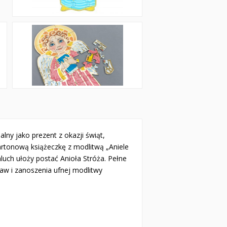
ny jako prezent z okazji świąt,
kartonową książeczkę z modlitwą „Aniele
uch ułoży postać Anioła Stróża. Pełne
taw i zanoszenia ufnej modlitwy