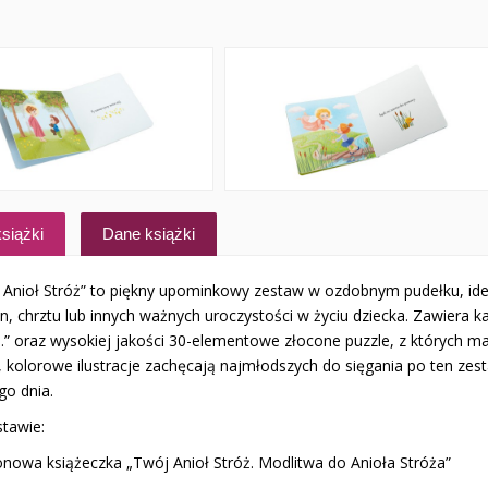
siążki
Dane książki
 Anioł Stróż” to piękny upominkowy zestaw w ozdobnym pudełku, ideal
n, chrztu lub innych ważnych uroczystości w życiu dziecka. Zawiera 
” oraz wysokiej jakości 30-elementowe złocone puzzle, z których mal
, kolorowe ilustracje zachęcają najmłodszych do sięgania po ten zes
go dnia.
tawie:
tonowa książeczka „Twój Anioł Stróż. Modlitwa do Anioła Stróża”