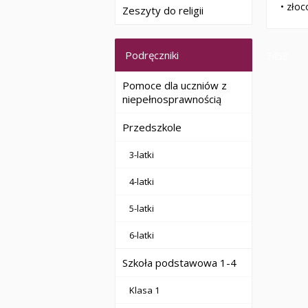
• zło
Zeszyty do religii
Podręczniki
7458
Pomoce dla uczniów z
niepełnosprawnością
Przedszkole
3-latki
4-latki
5-latki
6-latki
Szkoła podstawowa 1-4
Klasa 1