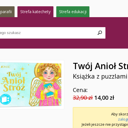
parafii
Strefa katechety
Strefa edukacji
Twój Anioł St
Książka z puzzlami
Cena:
32,90 zł
14,00 zł
Aby skorz
zalog
Jeżeli jeszcze nie przystąp