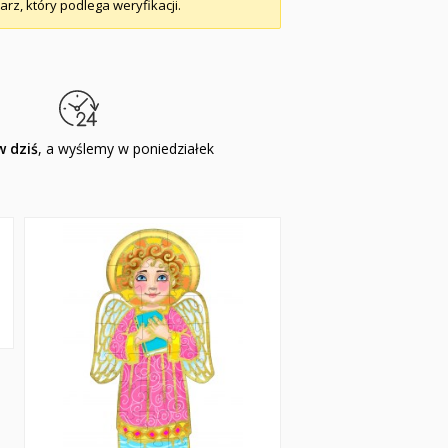
arz, który podlega weryfikacji.
 dziś
, a wyślemy w poniedziałek