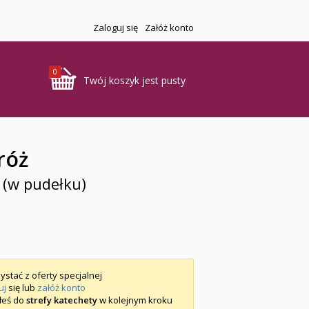
Zaloguj się
Załóż konto
0
Twój koszyk jest pusty
róż
 (w pudełku)
ystać z oferty specjalnej
uj
się lub
załóż konto
iłeś do
strefy katechety
w kolejnym kroku