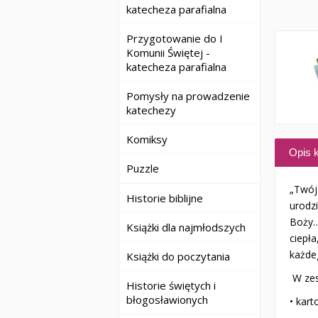
katecheza parafialna
Przygotowanie do I
Komunii Świętej -
katecheza parafialna
Pomysły na prowadzenie
katechezy
Komiksy
Opis k
Puzzle
„Twój
Historie biblijne
urodzi
Boży…
Książki dla najmłodszych
ciepła
każde
Książki do poczytania
W zes
Historie świętych i
błogosławionych
• kar