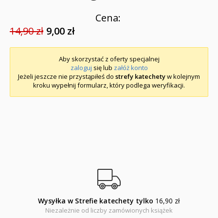
Cena:
14,90 zł
9,00 zł
Aby skorzystać z oferty specjalnej
zaloguj
się lub
załóż konto
Jeżeli jeszcze nie przystąpiłeś do
strefy katechety
w kolejnym
kroku wypełnij formularz, który podlega weryfikacji.
Wysyłka w Strefie katechety tylko
16,90 zł
Niezależnie od liczby zamówionych książek