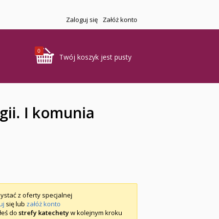
Zaloguj się
Załóż konto
0
Twój koszyk jest pusty
gii. I komunia
ystać z oferty specjalnej
uj
się lub
załóż konto
iłeś do
strefy katechety
w kolejnym kroku