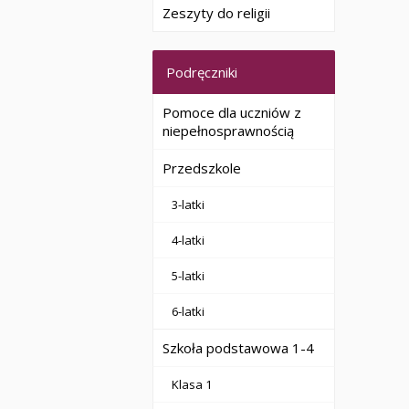
Zeszyty do religii
Podręczniki
Pomoce dla uczniów z
niepełnosprawnością
Przedszkole
3-latki
4-latki
5-latki
6-latki
Szkoła podstawowa 1-4
Klasa 1