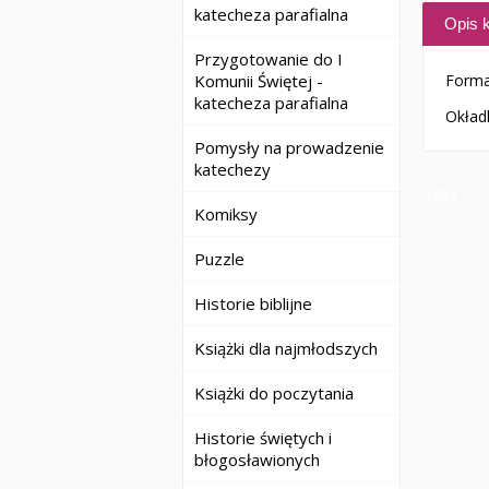
katecheza parafialna
Opis k
Przygotowanie do I
Komunii Świętej -
Forma
katecheza parafialna
Okładk
Pomysły na prowadzenie
katechezy
5733
Komiksy
Puzzle
Historie biblijne
Książki dla najmłodszych
Książki do poczytania
Historie świętych i
błogosławionych