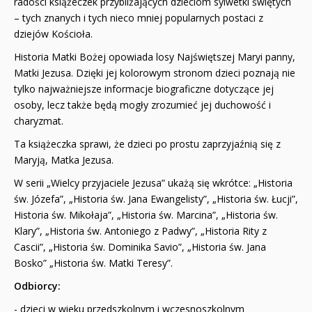
radości książeczek przybliżających dzieciom sylwetki świętych
– tych znanych i tych nieco mniej popularnych postaci z
dziejów Kościoła.
Historia Matki Bożej opowiada losy Najświętszej Maryi panny,
Matki Jezusa. Dzięki jej kolorowym stronom dzieci poznają nie
tylko najważniejsze informacje biograficzne dotyczące jej
osoby, lecz także będą mogły zrozumieć jej duchowość i
charyzmat.
Ta książeczka sprawi, że dzieci po prostu zaprzyjaźnią się z
Maryją, Matka Jezusa.
W serii „Wielcy przyjaciele Jezusa” ukażą się wkrótce: „Historia
św. Józefa”, „Historia św. Jana Ewangelisty”, „Historia św. Łucji”,
Historia św. Mikołaja”, „Historia św. Marcina”, „Historia św.
Klary”, „Historia św. Antoniego z Padwy”, „Historia Rity z
Cascii”, „Historia św. Dominika Savio”, „Historia św. Jana
Bosko” „Historia św. Matki Teresy”.
Odbiorcy:
- dzieci w wieku przedszkolnym i wczesnoszkolnym