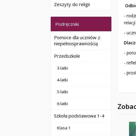
Zeszyty do religii
Odbi
- rod
relacj
Podręczniki
- ucz
Pomoce dla uczniów z
Dlacz
niepełnosprawnością
- poru
Przedszkole
- ref
3-latki
- pro
4-latki
5-latki
6-latki
Zobac
Szkoła podstawowa 1-4
Klasa 1