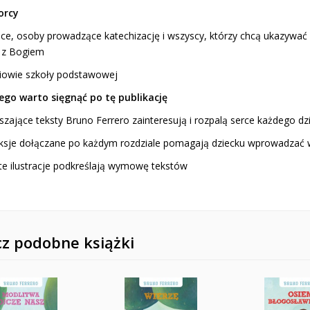
orcy
zice, osoby prowadzące katechizację i wszyscy, którzy chcą ukazywać
i z Bogiem
niowie szkoły podstawowej
ego warto sięgnąć po tę publikację
szające teksty Bruno Ferrero zainteresują i rozpalą serce każdego dz
leksje dołączane po każdym rozdziale pomagają dziecku wprowadzać
ste ilustracje podkreślają wymowę tekstów
z podobne książki