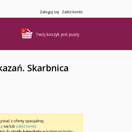
Zaloguj się
Załóż konto
0
Twój koszyk jest pusty
kazań. Skarbnica
ystać z oferty specjalnej
uj
się lub
załóż konto
iłeś do
strefy katechety
w kolejnym kroku