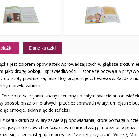
siążki
Dane książki
iążka jest zbiorem opowiastek wprowadzających w głębsze zrozumieni
m jako drogę pokoju i sprawiedliwości. Historie te pozwalają przyswo
eć do istoty przymierza, jakie Bóg proponuje człowiekowi. Każda z ni
etnym przykazaniem.
Ferrero to salezjanin, znany i ceniony na całym świecie autor książek 
­wy sposób pisze o niełatwych przecież sprawach wiary, umiejętnie b
ając emocje, skłaniając do refleksji.
ki z serii Skarbnica Wiary zawierają opowiadania, które pomagają d
żniejszych tekstów chrześcijaństwa i umożliwiają im poznanie prawd 
ukażą się także następujące pozycje: Dziesięć przykazań, Wierzę, Mod