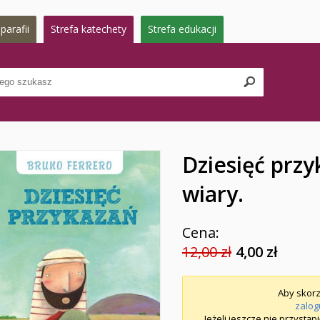
parafii
Strefa katechety
Strefa edukacji
Dziesięć przy
wiary.
Cena:
12,00 zł
4,00 zł
Aby skorz
zalog
Jeżeli jeszcze nie przystąp