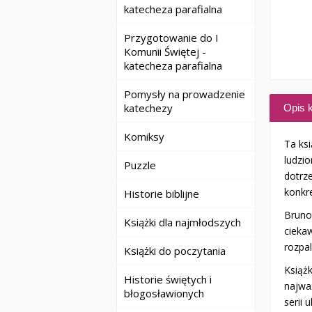
katecheza parafialna
Przygotowanie do I
Komunii Świętej -
katecheza parafialna
Pomysły na prowadzenie
katechezy
Opis k
Komiksy
Ta ks
ludzio
Puzzle
dotrz
konkr
Historie biblijne
Bruno 
Książki dla najmłodszych
cieka
rozpal
Książki do poczytania
Książ
Historie świętych i
najwa
błogosławionych
serii 