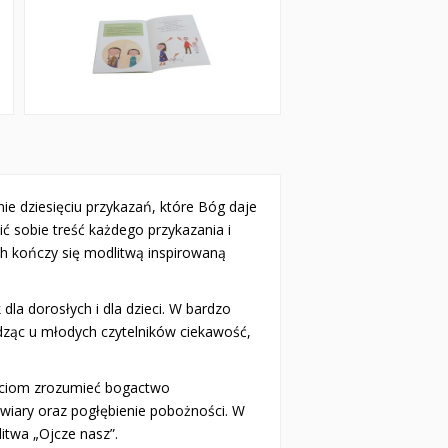
e dziesięciu przykazań, które Bóg daje
ić sobie treść każdego przykazania i
ch kończy się modlitwą inspirowaną
dla dorosłych i dla dzieci. W bardzo
udząc u młodych czytelników ciekawość,
zieciom zrozumieć bogactwo
wiary oraz po­głębienie pobożności. W
litwa „Ojcze nasz”.