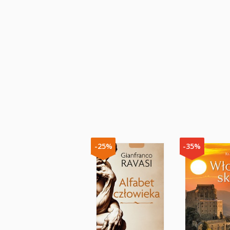
-25%
-35%