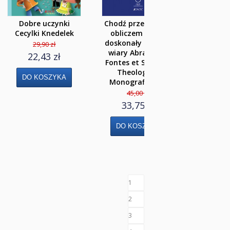
Dobre uczynki
Chodź przed moim
Je
Cecylki Knedelek
obliczem i bądź
przedsi
doskonały – droga
Paradoks
29,90 zł
wiary Abrahama
35,
22,43 zł
Fontes et Subsidia
26,
Theologiae.
Monografie nr 4
45,00 zł
33,75 zł
1
2
3