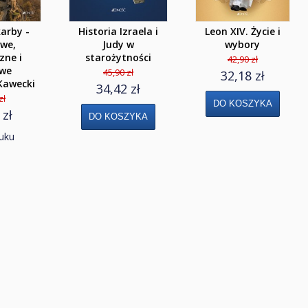
karby -
Historia Izraela i
Leon XIV. Życie i
owe,
Judy w
wybory
zne i
starożytności
42,90 zł
we
45,90 zł
32,18 zł
 Kawecki
34,42 zł
zł
 zł
uku