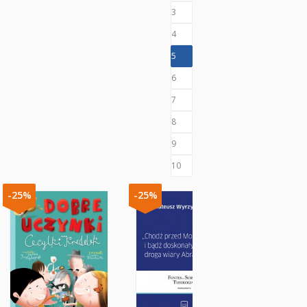
3
4
5
6
7
8
9
10
-25%
-25%
-25%