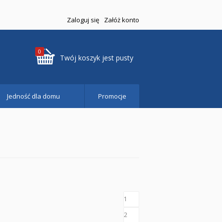
Zaloguj się
Załóż konto
0
Twój koszyk jest pusty
Jedność dla domu
Promocje
1
2