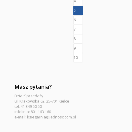
4
5
6
7
8
9
10
Masz pytania?
Dział Sprzedaży
ul. Krakowska 62, 25-701 Kielce
tel. 41 349 50 50
infolinia: 801 163 160
e-mail:
ksiegarnia@jednosc.com.pl