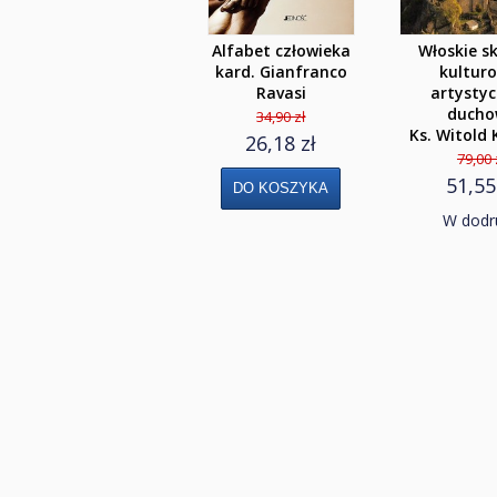
Alfabet człowieka
Włoskie s
kard. Gianfranco
kultur
Ravasi
artystyc
ducho
34,90 zł
Ks. Witold
26,18 zł
79,00 
51,55
W dodr