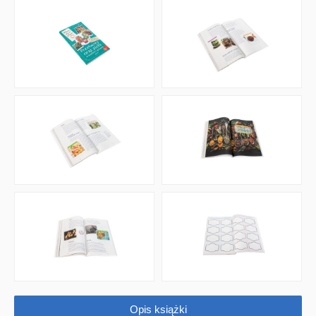
QUIZY I ŁAMIGŁÓWKI NA WAKACJE -35%
PROMOCJA ZESTAWY STARTOWE KAKADU
WYPRZEDAŻ
RELIGIJNE
PORADNIKI
DLA DZIECI
Opis książki