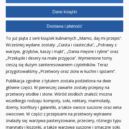
Dane książki
Dostawa i płatność
To już piąta z serii książek kulinarnych „Mamo, daj mi przepis”.
Wcześniej wydane zostały: „Ciasta i ciasteczka”, „Potrawy z
warzyw, grzybów, kaszy i mąki”, „Dania mięsne i rybne” oraz
„Przekąski i desery na małe przyjęcia”. Wymienione tomy
cieszą się dużym zainteresowaniem czytelników. Teraz
przygotowaliśmy „Przetwory oraz zioła w kuchni i spiżarni”.
Publikacja zgodnie z tytułem została podzielona na dwie
główne części. W pierwszej zawarte zostały przepisy na
przetwory słodkie i słone. Wśród słodkich znaleźć można
wszelkiego rodzaju: kompoty, soki, nektary, marmolady,
dżemy, konfitury i galaretki, a także owoce suszone oraz wina
owocowe. W części z przepisami na przetwory wytrawne
znalazły się: warzywa pasteryzowane, przeciery, różnego typu
marynaty i kiszonki, a także warzywa suszone i smaczne soki.