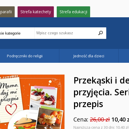
parafii
Strefa katechety
Strefa edukacji
Podręczniki do religii
Jedność dla dzieci
Przekąski i d
przyjęcia. Se
przepis
Cena:
26,00 zł
10,40 
Najniższa cena z 30 dni: 10.40 zł