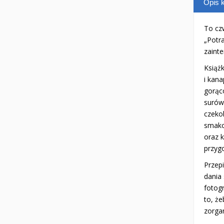
Opis k
To czw
„Potra
zaint
Książk
i kana
gorąco
surówk
czekol
smako
oraz k
przyg
Przepi
dania
fotogr
to, ż
zorgan