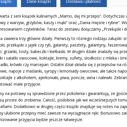
siążki
Dane książki
Dostawa i płatność
arta z serii książek kulinarnych „Mamo, daj mi przepis”. Dotychczas uk
wy z warzyw, grzybów, kaszy i mąki” oraz „Dania mięsne i rybne”. Ws
eresowaniem czytelników. Teraz do zestawu dołączamy „Przekąski i de
a zawiera trzy główne działy. Pierwszy to różnego rodzaju zakąski: 
pki, przekąski z jajek czy ryb, galarety, pasztety, galantyny, faszerow
: grzanki, tosty, babeczki i kiełbaski. W drugim dziale znalazły się pr
i i sałatki owocowe, koktajle, kremy, suflety, słodkości z mleka i śmi
adki, krówki czy marcepan. Ostatni dział składa się z przepisów na r
we, napoje z maślanki, syropy i lemoniady owocowe, ale także napoj
oktajle z alkoholem, ajerkoniaki, piwa, poncze, wina i nalewki. Zebr
otować małe przyjęcie.
sy na potrawy są sprawdzone przez pokolenia i gwarantują, że goście
 są proste do zrobienia. Całość, podobnie jak we wcześniejszych tom
afiami. Dodatkowo w drugiej części książki znajduje się notes na za
eby ulubione przepisy mieć zawsze na wyciągnięcie ręki. Bonusowo zam
izowanie przyjęcia będzie jeszcze łatwiejsze.