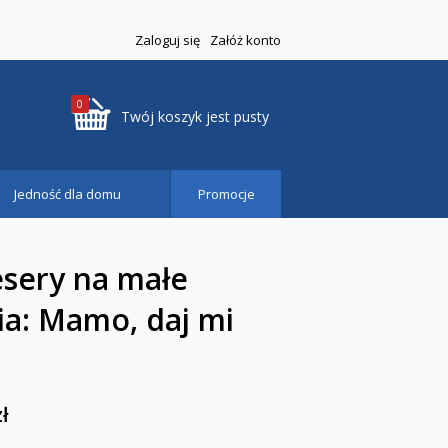
Zaloguj się
Załóż konto
0
Twój koszyk jest pusty
Jedność dla domu
Promocje
esery na małe
ria: Mamo, daj mi
zł