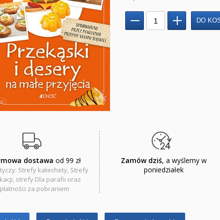
rmowa dostawa
od 99 zł
Zamów dziś
, a wyślemy w
poniedziałek
tyczy: Strefy katechety, Strefy
acji, strefy Dla parafii oraz
płatności za pobraniem