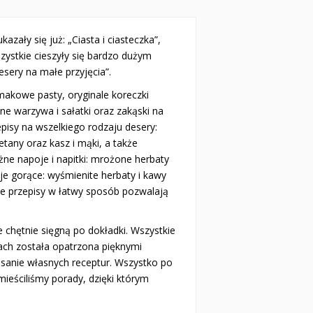
azały się już: „Ciasta i ciasteczka”,
zystkie cieszyły się bardzo dużym
sery na małe przyjęcia”.
smakowe pasty, oryginale koreczki
ane warzywa i sałatki oraz zakąski na
zepisy na wszelkiego rodzaju desery:
etany oraz kasz i mąki, a także
óżne napoje i napitki: mrożone herbaty
e gorące: wyśmienite herbaty i kawy
ane przepisy w łatwy sposób pozwalają
 chętnie sięgną po dokładki. Wszystkie
ach została opatrzona pięknymi
pisanie własnych receptur. Wszystko po
ieściliśmy porady, dzięki którym