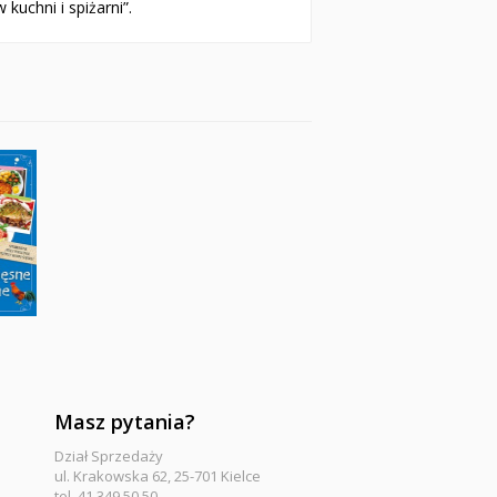
kuchni i spiżarni”.
Masz pytania?
Dział Sprzedaży
ul. Krakowska 62, 25-701 Kielce
tel. 41 349 50 50