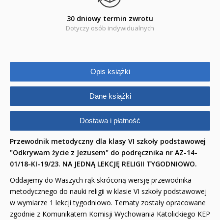
30 dniowy termin zwrotu
Encyklopedie, leksykony
Dotyczy osób indywidualnych
Edukacja przyrodnicza - Życie bez granic
Emocje i wartości
Opis książki
Kreatywne zabawy
Dane książki
Książki religijne dla dzieci
Dostawa i płatność
Komiksy
Przewodnik metodyczny dla klasy VI szkoły podstawowej
Pomoce dydaktyczne
"
Odkrywam życie z Jezusem
" do podręcznika nr AZ-14-
01/18-KI-19/23.
NA JEDNĄ LEKCJĘ RELIGII TYGODNIOWO.
Naklejki
Oddajemy do Waszych rąk skróconą wersję przewodnika
Puzzle
metodycznego do nauki religii w klasie VI szkoły podstawowej
w wymiarze 1 lekcji tygodniowo. Tematy zostały opracowane
Promocje
zgodnie z Komunikatem Komisji Wychowania Katolickiego KEP