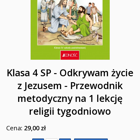
Przygotowanie do I Komunii Świętej (katecheza
parafialna)
Poradniki katolickie
Pamiątki
Obrazki
Pomoce duszpasterskie i homiletyczne
Klasa 4 SP - Odkrywam życie
Pomoce katechetyczne
z Jezusem - Przewodnik
Książki religijne dla dzieci
metodyczny na 1 lekcję
Regionalne
religii tygodniowo
Teologia
Cena:
29,00 zł
Jedność dla dzieci