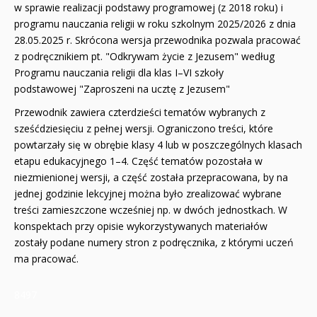
w sprawie realizacji podstawy programowej (z 2018 roku) i
QUIZY I ŁAMIGŁÓWKI NA WAKACJE -35%
programu nauczania religii w roku szkolnym 2025/2026 z dnia
28.05.2025 r. Skrócona wersja przewodnika pozwala pracować
PROMOCJA ZESTAWY STARTOWE KAKADU
z podręcznikiem pt. "Odkrywam życie z Jezusem" według
Programu nauczania religii dla klas I–VI szkoły
WYPRZEDAŻ
podstawowej "Zaproszeni na ucztę z Jezusem"
RELIGIJNE
Przewodnik zawiera czterdzieści tematów wybranych z
sześćdziesięciu z pełnej wersji. Ograniczono treści, które
PORADNIKI
powtarzały się w obrębie klasy 4 lub w poszczególnych klasach
etapu edukacyjnego 1–4. Część tematów pozostała w
DLA DZIECI
niezmienionej wersji, a część została przepracowana, by na
jednej godzinie lekcyjnej można było zrealizować wybrane
treści zamieszczone wcześniej np. w dwóch jednostkach. W
konspektach przy opisie wykorzystywanych materiałów
zostały podane numery stron z podręcznika, z którymi uczeń
ma pracować.
8497