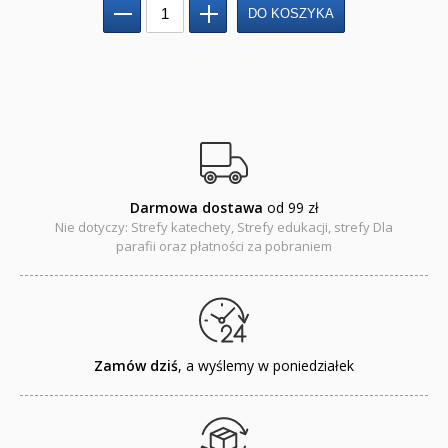
NOWOŚCI
ZAPOWIEDZI
QUIZY, ŁAMIGŁÓWKI TERAZ -35% TANIEJ
KAKADU - książki interaktywne z piórem
JUPI JO! - książki kartonowe dla najmłodszych
Darmowa dostawa
od 99 zł
Nie dotyczy: Strefy katechety, Strefy edukacji, strefy Dla
POP-UP
parafii oraz płatności za pobraniem
Adwent i Boże Narodzenie
Albumy pamiątkowe
Baśnie, bajki
Zamów dziś
, a wyślemy w poniedziałek
Cecylka Knedelek
Dyplomy dla dzieci