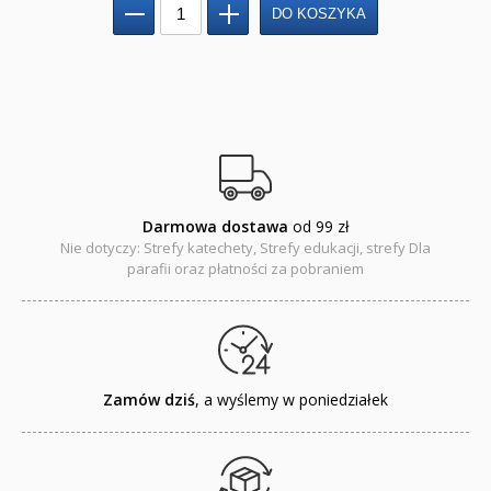
Regionalne
Teologia
Jedność dla dzieci
NOWOŚCI
ZAPOWIEDZI
Darmowa dostawa
od 99 zł
Nie dotyczy: Strefy katechety, Strefy edukacji, strefy Dla
QUIZY, ŁAMIGŁÓWKI TERAZ -35% TANIEJ
parafii oraz płatności za pobraniem
KAKADU - książki interaktywne z piórem
JUPI JO! - książki kartonowe dla najmłodszych
POP-UP
Zamów dziś
, a wyślemy w poniedziałek
Adwent i Boże Narodzenie
Albumy pamiątkowe