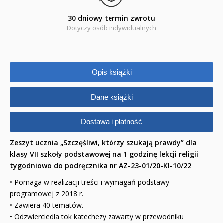
30 dniowy termin zwrotu
Baśnie, bajki
Dotyczy osób indywidualnych
Cecylka Knedelek
Dyplomy dla dzieci
Opis książki
Encyklopedie, leksykony
Dane książki
Edukacja przyrodnicza - Życie bez granic
Dostawa i płatność
Emocje i wartości
Zeszyt ucznia „Szczęśliwi, którzy szukają prawdy” dla
Kreatywne zabawy
klasy VII szkoły podstawowej na 1 godzinę lekcji religii
tygodniowo do podręcznika nr AZ-23-01/20-KI-10/22
Książki religijne dla dzieci
• Pomaga w realizacji treści i wymagań podstawy
Komiksy
programowej z 2018 r.
• Zawiera 40 tematów.
Pomoce dydaktyczne
• Odzwierciedla tok katechezy zawarty w przewodniku