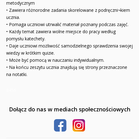
metodycznym
Naklejki
• Zawiera różnorodne zadania skorelowane z podręczni¬kiem
ucznia.
Puzzle
• Pomaga uczniowi utrwalić materiał poznany podczas zajęć.
• Każdy temat zawiera wolne miejsce do pracy według
Promocje
pomysłu katechety.
• Daje uczniowi możliwość samodzielnego sprawdzenia swojej
QUIZY I ŁAMIGŁÓWKI NA WAKACJE -35%
wiedzy w krótkim quizie.
PROMOCJA ZESTAWY STARTOWE KAKADU
• Może być pomocą w nauczaniu indywidualnym.
• Na końcu zeszytu ucznia znajdują się strony przeznaczone
WYPRZEDAŻ
na notatki.
RELIGIJNE
8456
PORADNIKI
Dołącz do nas w mediach społecznościowych
DLA DZIECI