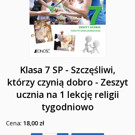
Biblie na I Komunię Świętą
Biblie na I Komunię Świętą z grawerem i torbą
Pamiątki pierwszokomunijne
Przygotowanie do I Komunii Świętej (katecheza
parafialna)
Poradniki katolickie
Klasa 7 SP - Szczęśliwi,
Pamiątki
którzy czynią dobro - Zeszyt
Obrazki
ucznia na 1 lekcję religii
Pomoce duszpasterskie i homiletyczne
tygodniowo
Pomoce katechetyczne
Cena:
18,00 zł
Książki religijne dla dzieci