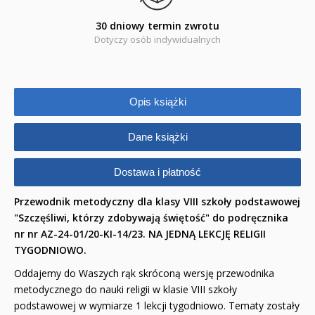
30 dniowy termin zwrotu
Edukacja przyrodnicza - Życie bez granic
Dotyczy osób indywidualnych
Emocje i wartości
Kreatywne zabawy
Opis książki
Książki religijne dla dzieci
Dane książki
Komiksy
Dostawa i płatność
Pomoce dydaktyczne
Przewodnik metodyczny dla klasy VIII szkoły podstawowej
Naklejki
"Szczęśliwi, którzy zdobywają świętość" do podręcznika
nr
nr AZ-24-01/20-KI-14/23.
NA JEDNĄ LEKCJĘ RELIGII
Puzzle
TYGODNIOWO.
Promocje
Oddajemy do Waszych rąk skróconą wersję przewodnika
metodycznego do nauki religii w klasie VIII szkoły
QUIZY I ŁAMIGŁÓWKI NA WAKACJE -35%
podstawowej w wymiarze 1 lekcji tygodniowo. Tematy zostały