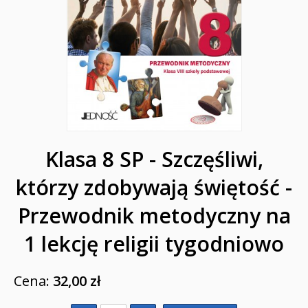
Poradniki katolickie
Pamiątki
Obrazki
Pomoce duszpasterskie i homiletyczne
Pomoce katechetyczne
Klasa 8 SP - Szczęśliwi,
Książki religijne dla dzieci
którzy zdobywają świętość -
Regionalne
Przewodnik metodyczny na
Teologia
1 lekcję religii tygodniowo
Jedność dla dzieci
Cena:
32,00 zł
NOWOŚCI