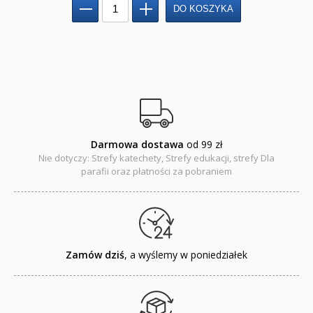
ZAPOWIEDZI
QUIZY, ŁAMIGŁÓWKI TERAZ -35% TANIEJ
KAKADU - książki interaktywne z piórem
JUPI JO! - książki kartonowe dla najmłodszych
POP-UP
Darmowa dostawa
od 99 zł
Nie dotyczy: Strefy katechety, Strefy edukacji, strefy Dla
Adwent i Boże Narodzenie
parafii oraz płatności za pobraniem
Albumy pamiątkowe
Baśnie, bajki
Cecylka Knedelek
Zamów dziś
, a wyślemy w poniedziałek
Dyplomy dla dzieci
Encyklopedie, leksykony