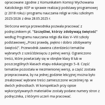
opracowane zgodnie z Komunikatem Komisji Wychowania
PROMOCJA ZESTAWY STARTOWE KAKADU
Katolickiego KEP w sprawie realizacji podstawy programowej
(z 2018 roku) i programu nauczania religii w roku szkolnym
WYPRZEDAŻ
2025/2026 z dnia 28.05.2025 r.
RELIGIJNE
Skrócona wersja przewodnika pozwala pracować z
podręcznikiem pt.
"Szczęśliwi, którzy zdobywają świętość"
PORADNIKI
według Programu nauczania religii dla klas V–VIII szkoły
podstawowej „Przez prawdę, piękno i dobro zdobywamy
DLA DZIECI
świętość”. Przewodnik zawiera czterdzieści tematów
wybranych z sześćdziesięciu z pełnej wersji. Ograniczono
treści, które powtarzały się w obrębie klasy 8 lub w
poszczególnych klasach etapu edukacyjnego 5–8. Część
tematów pozostała w niezmienionej wersji, a część została
przepracowana, by na jednej godzinie lekcyjnej można było
zrealizować wybrane treści zamieszczone wcześniej np. w
dwóch jednostkach. W konspektach przy opisie
wykorzystywanych materiałów zostały podane numery stron z
podręcznika, z którymi uczeń ma pracować.