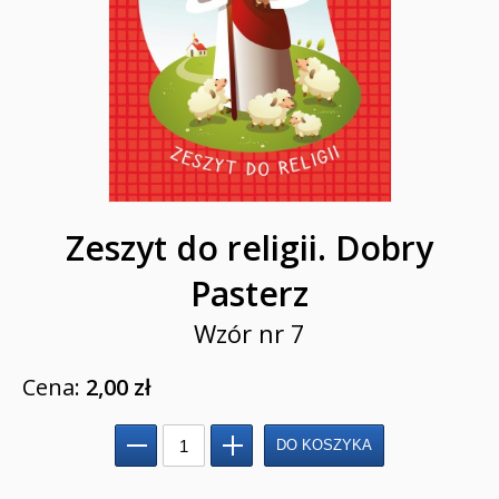
Modlitewniki
Pierwsza Komunia Święta
Biblie na I Komunię Świętą
Biblie na I Komunię Świętą z grawerem i torbą
Pamiątki pierwszokomunijne
Zeszyt do religii. Dobry
Przygotowanie do I Komunii Świętej (katecheza
Pasterz
parafialna)
Wzór nr 7
Poradniki katolickie
Cena:
2,00 zł
Pamiątki
Obrazki
Pomoce duszpasterskie i homiletyczne