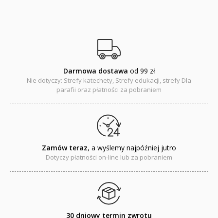
Pomoce katechetyczne
Książki religijne dla dzieci
Regionalne
Darmowa dostawa
od 99 zł
Teologia
Nie dotyczy: Strefy katechety, Strefy edukacji, strefy Dla
parafii oraz płatności za pobraniem
Jedność dla dzieci
NOWOŚCI
ZAPOWIEDZI
Zamów teraz
, a wyślemy najpóźniej jutro
Dotyczy płatności on-line lub za pobraniem
QUIZY, ŁAMIGŁÓWKI TERAZ -35% TANIEJ
KAKADU - książki interaktywne z piórem
JUPI JO! - książki kartonowe dla najmłodszych
30 dniowy termin zwrotu