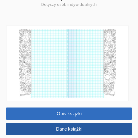
POP-UP
Dotyczy osób indywidualnych
Adwent i Boże Narodzenie
Albumy pamiątkowe
Baśnie, bajki
Cecylka Knedelek
Dyplomy dla dzieci
Encyklopedie, leksykony
Edukacja przyrodnicza - Życie bez granic
Emocje i wartości
Opis książki
Kreatywne zabawy
Dane książki
Książki religijne dla dzieci