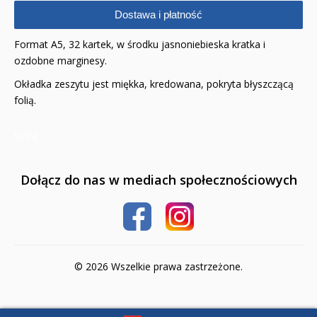
Dostawa i płatność
Komiksy
Format A5, 32 kartek, w środku jasnoniebieska kratka i
Pomoce dydaktyczne
ozdobne marginesy.
Naklejki
Okładka zeszytu jest miękka, kredowana, pokryta błyszczącą
folią.
Puzzle
5734
Promocje
QUIZY I ŁAMIGŁÓWKI NA WAKACJE -35%
Dołącz do nas w mediach społecznościowych
PROMOCJA ZESTAWY STARTOWE KAKADU
WYPRZEDAŻ
© 2026 Wszelkie prawa zastrzeżone.
RELIGIJNE
PORADNIKI