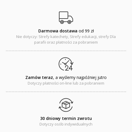
Pomoce duszpasterskie i homiletyczne
Pomoce katechetyczne
Darmowa dostawa
od 99 zł
Książki religijne dla dzieci
Nie dotyczy: Strefy katechety, Strefy edukacji, strefy Dla
parafii oraz płatności za pobraniem
Regionalne
Teologia
Jedność dla dzieci
Zamów teraz
, a wyślemy najpóźniej jutro
Dotyczy płatności on-line lub za pobraniem
NOWOŚCI
ZAPOWIEDZI
QUIZY, ŁAMIGŁÓWKI TERAZ -35% TANIEJ
30 dniowy termin zwrotu
KAKADU - książki interaktywne z piórem
Dotyczy osób indywidualnych