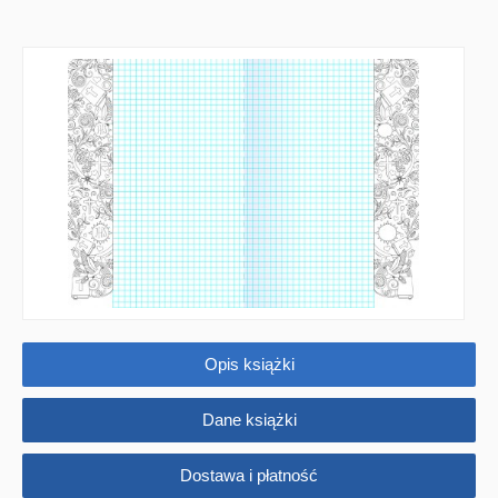
JUPI JO! - książki kartonowe dla najmłodszych
POP-UP
Adwent i Boże Narodzenie
Albumy pamiątkowe
Baśnie, bajki
Cecylka Knedelek
Dyplomy dla dzieci
Encyklopedie, leksykony
Opis książki
Edukacja przyrodnicza - Życie bez granic
Dane książki
Emocje i wartości
Dostawa i płatność
Kreatywne zabawy