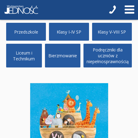
Bierzmowanie
Religia i duchowość
NOWOŚCI
Przedszkole
Klasy I-IV SP
Klasy V-VIII SP
ZAPOWIEDZI
Podręczniki dla
Liceum i
Bierzmowanie
uczniów z
PRZEWODNIKI TERAZ -35% TANIEJ
Technikum
niepełnosprawnością
Albumy o sztuce
Adwent i Boże Narodzenie
Biblistyka
Biblie dla najmłodszych
Encyklopedie i leksykony
Ikonopisarstwo