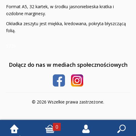
Format A5, 32 kartek, w środku jasnoniebieska kratka i
Książki religijne dla dzieci
ozdobne marginesy.
Komiksy
Okładka zeszytu jest miękka, kredowana, pokryta błyszczącą
folią.
Pomoce dydaktyczne
5728
Naklejki
Puzzle
Dołącz do nas w mediach społecznościowych
Promocje
QUIZY I ŁAMIGŁÓWKI NA WAKACJE -35%
PROMOCJA ZESTAWY STARTOWE KAKADU
© 2026 Wszelkie prawa zastrzeżone.
WYPRZEDAŻ
0
RELIGIJNE