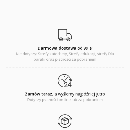
Adwent i Boże Narodzenie
Albumy pamiątkowe
Baśnie, bajki
Cecylka Knedelek
Darmowa dostawa
od 99 zł
Nie dotyczy: Strefy katechety, Strefy edukacji, strefy Dla
Dyplomy dla dzieci
parafii oraz płatności za pobraniem
Encyklopedie, leksykony
Edukacja przyrodnicza - Życie bez granic
Zamów teraz
, a wyślemy najpóźniej jutro
Emocje i wartości
Dotyczy płatności on-line lub za pobraniem
Kreatywne zabawy
Książki religijne dla dzieci