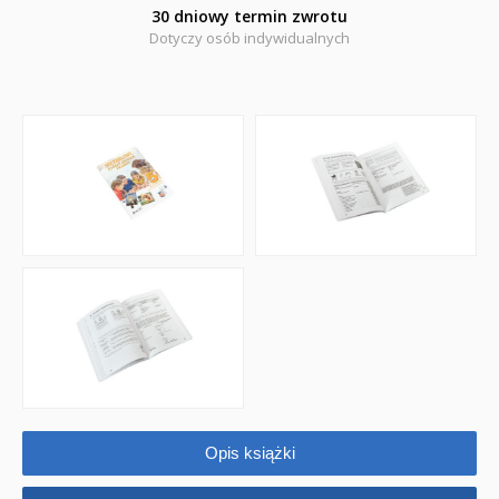
Komiksy
30 dniowy termin zwrotu
Dotyczy osób indywidualnych
Pomoce dydaktyczne
Naklejki
Puzzle
Promocje
QUIZY I ŁAMIGŁÓWKI NA WAKACJE -35%
PROMOCJA ZESTAWY STARTOWE KAKADU
WYPRZEDAŻ
RELIGIJNE
PORADNIKI
Opis książki
DLA DZIECI