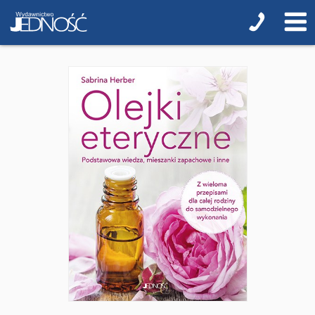
Encyklopedie i leksykony
Ikonopisarstwo
Duchowość, literatura chrześcijańska
Modlitewniki
Pierwsza Komunia Święta
Biblie na I Komunię Świętą
Biblie na I Komunię Świętą z grawerem i torbą
Pamiątki pierwszokomunijne
Przygotowanie do I Komunii Świętej (katecheza
parafialna)
Poradniki katolickie