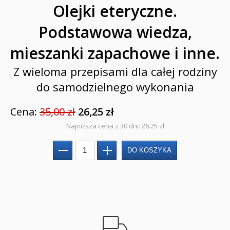
Pamiątki
Olejki eteryczne.
Obrazki
Podstawowa wiedza,
Pomoce duszpasterskie i homiletyczne
mieszanki zapachowe i inne.
Pomoce katechetyczne
Z wieloma przepisami dla całej rodziny
do samodzielnego wykonania
Książki religijne dla dzieci
Cena:
35,00 zł
26,25 zł
Regionalne
Najniższa cena z 30 dni: 26.25 zł
Teologia
Jedność dla dzieci
NOWOŚCI
ZAPOWIEDZI
QUIZY, ŁAMIGŁÓWKI TERAZ -35% TANIEJ