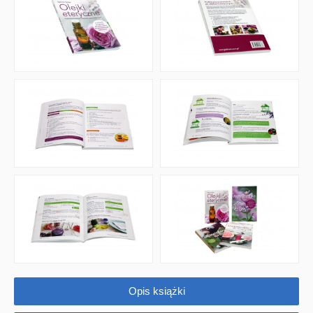
Emocje i wartości
Kreatywne zabawy
Książki religijne dla dzieci
Komiksy
Pomoce dydaktyczne
Naklejki
Puzzle
Promocje
QUIZY I ŁAMIGŁÓWKI NA WAKACJE -35%
PROMOCJA ZESTAWY STARTOWE KAKADU
Opis książki
WYPRZEDAŻ