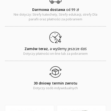
KAKADU - książki interaktywne z piórem
Darmowa dostawa
od 99 zł
Nie dotyczy: Strefy katechety, Strefy edukacji, strefy Dla
JUPI JO! - książki kartonowe dla najmłodszych
parafii oraz płatności za pobraniem
POP-UP
Adwent i Boże Narodzenie
Zamów teraz
, a wyślemy jeszcze dziś
Albumy pamiątkowe
Dotyczy płatności on-line lub za pobraniem
Baśnie, bajki
Cecylka Knedelek
Dyplomy dla dzieci
30 dniowy termin zwrotu
Dotyczy osób indywidualnych
Encyklopedie, leksykony
Edukacja przyrodnicza - Życie bez granic