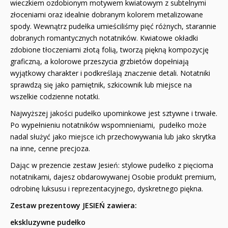
wieczkiem ozdobionym motywem kwiatowym z subtelnymi
złoceniami oraz idealnie dobranym kolorem metalizowane
spody. Wewnątrz pudełka umieściliśmy pięć różnych, starannie
dobranych romantycznych notatników. Kwiatowe okładki
zdobione tłoczeniami złotą folią, tworzą piękną kompozycję
graficzną, a kolorowe przeszycia grzbietów dopełniają
wyjątkowy charakter i podkreślają znaczenie detali. Notatniki
sprawdzą się jako pamiętnik, szkicownik lub miejsce na
wszelkie codzienne notatki.
Najwyższej jakości pudełko upominkowe jest sztywne i trwałe.
Po wypełnieniu notatników wspomnieniami, pudełko może
nadal służyć jako miejsce ich przechowywania lub jako skrytka
na inne, cenne precjoza.
Dając w prezencie zestaw Jesień: stylowe pudełko z pięcioma
notatnikami, dajesz obdarowywanej Osobie produkt premium,
odrobinę luksusu i reprezentacyjnego, dyskretnego piękna.
Zestaw prezentowy JESIEŃ zawiera:
ekskluzywne pudełko