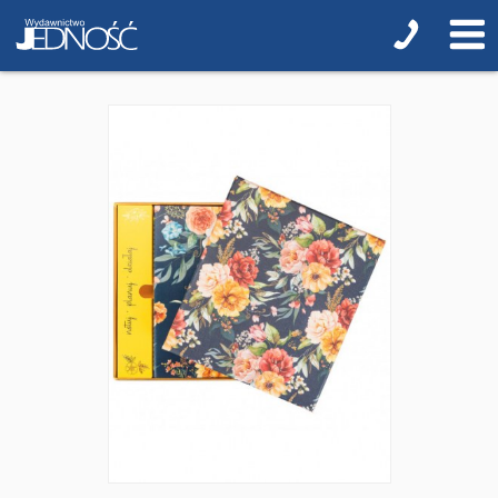
QUIZY I ŁAMIGŁÓWKI NA WAKACJE -35%
PROMOCJA ZESTAWY STARTOWE KAKADU
WYPRZEDAŻ
RELIGIJNE
PORADNIKI
DLA DZIECI