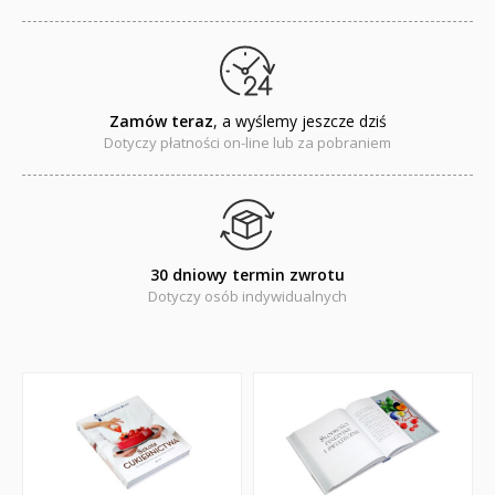
Komiksy
Pomoce dydaktyczne
Naklejki
Zamów teraz
, a wyślemy jeszcze dziś
Dotyczy płatności on-line lub za pobraniem
Puzzle
Promocje
QUIZY I ŁAMIGŁÓWKI NA WAKACJE -35%
30 dniowy termin zwrotu
Dotyczy osób indywidualnych
PROMOCJA ZESTAWY STARTOWE KAKADU
WYPRZEDAŻ
RELIGIJNE
PORADNIKI
DLA DZIECI