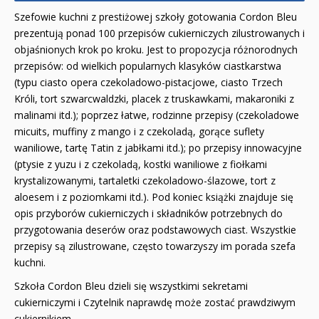
Szefowie kuchni z prestiżowej szkoły gotowania Cordon Bleu
prezentują ponad 100 przepisów cukierniczych zilustrowanych i
objaśnionych krok po kroku. Jest to propozycja różnorodnych
przepisów: od wielkich popularnych klasyków ciastkarstwa
(typu ciasto opera czekoladowo-pistacjowe, ciasto Trzech
Króli, tort szwarcwaldzki, placek z truskawkami, makaroniki z
malinami itd.); poprzez łatwe, rodzinne przepisy (czekoladowe
micuits, muffiny z mango i z czekoladą, gorące suflety
waniliowe, tartę Tatin z jabłkami itd.); po przepisy innowacyjne
(ptysie z yuzu i z czekoladą, kostki waniliowe z fiołkami
krystalizowanymi, tartaletki czekoladowo-ślazowe, tort z
aloesem i z poziomkami itd.). Pod koniec książki znajduje się
opis przyborów cukierniczych i składników potrzebnych do
przygotowania deserów oraz podstawowych ciast.
Wszystkie
przepisy są zilustrowane, często towarzyszy im porada szefa
kuchni.
Szkoła Cordon Bleu dzieli się wszystkimi sekretami
cukierniczymi i Czytelnik naprawdę może zostać prawdziwym
cukiernikiem.