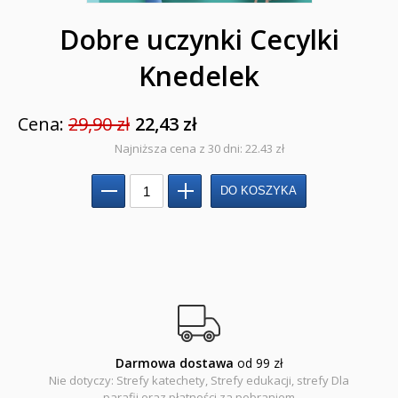
Dyplomy dla dzieci
Dobre uczynki Cecylki
Encyklopedie, leksykony
Knedelek
Edukacja przyrodnicza - Życie bez granic
Cena:
29,90 zł
22,43 zł
Emocje i wartości
Najniższa cena z 30 dni: 22.43 zł
Kreatywne zabawy
Książki religijne dla dzieci
Komiksy
Pomoce dydaktyczne
Naklejki
Darmowa dostawa
od 99 zł
Puzzle
Nie dotyczy: Strefy katechety, Strefy edukacji, strefy Dla
parafii oraz płatności za pobraniem