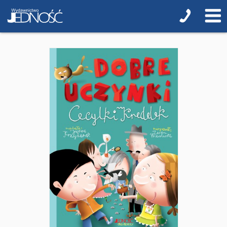
Jedność dla dzieci
NOWOŚCI
ZAPOWIEDZI
QUIZY, ŁAMIGŁÓWKI TERAZ -35% TANIEJ
KAKADU - książki interaktywne z piórem
JUPI JO! - książki kartonowe dla najmłodszych
POP-UP
Adwent i Boże Narodzenie
Albumy pamiątkowe
Baśnie, bajki
Cecylka Knedelek