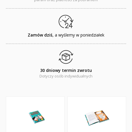
Promocje
QUIZY I ŁAMIGŁÓWKI NA WAKACJE -35%
PROMOCJA ZESTAWY STARTOWE KAKADU
Zamów dziś
, a wyślemy w poniedziałek
WYPRZEDAŻ
RELIGIJNE
PORADNIKI
30 dniowy termin zwrotu
Dotyczy osób indywidualnych
DLA DZIECI