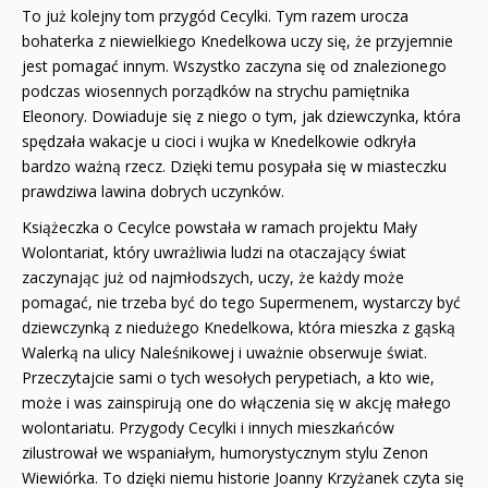
To już kolejny tom przygód Cecylki. Tym razem urocza
bohaterka z niewielkiego Knedelkowa uczy się, że przyjemnie
jest pomagać innym. Wszystko zaczyna się od znalezionego
podczas wiosennych porządków na strychu pamiętnika
Eleonory. Dowiaduje się z niego o tym, jak dziewczynka, która
spędzała wakacje u cioci i wujka w Knedelkowie odkryła
bardzo ważną rzecz. Dzięki temu posypała się w miasteczku
prawdziwa lawina dobrych uczynków.
Książeczka o Cecylce powstała w ramach projektu Mały
Wolontariat, który uwrażliwia ludzi na otaczający świat
zaczynając już od najmłodszych, uczy, że każdy może
pomagać, nie trzeba być do tego Supermenem, wystarczy być
dziewczynką z niedużego Knedelkowa, która mieszka z gąską
Walerką na ulicy Naleśnikowej i uważnie obserwuje świat.
Przeczytajcie sami o tych wesołych perypetiach, a kto wie,
może i was zainspirują one do włączenia się w akcję małego
wolontariatu. Przygody Cecylki i innych mieszkańców
zilustrował we wspaniałym, humorystycznym stylu Zenon
Wiewiórka. To dzięki niemu historie Joanny Krzyżanek czyta się