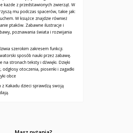
e każde z przedstawionych zwierząt. W
rzyszą mu podczas spacerów, takie jak:
 ruchem. W książce znajdzie również
kanie ptaków. Zabawne ilustracje i
awy, poznawania świata i rozwijania
ziwia szerokim zakresem funkcji.
owatorski sposób nauki przez zabawę.
a stronach teksty i dźwięki. Dzięki
, odgłosy otoczenia, piosenki i zagadki
yki obce
 z Kakadu dzieci sprawdzą swoją
dają.
Masz pytania?