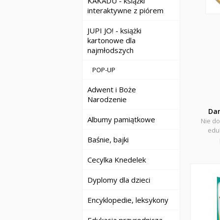
KAKADU - książki
interaktywne z piórem
JUPI JO! - książki
kartonowe dla
najmłodszych
POP-UP
Adwent i Boże
Narodzenie
Da
Albumy pamiątkowe
Nie do
eduk
Baśnie, bajki
Cecylka Knedelek
Dyplomy dla dzieci
Encyklopedie, leksykony