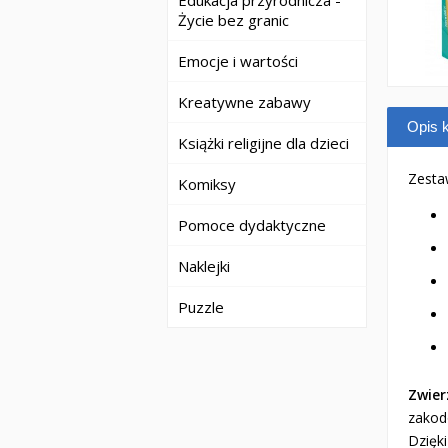
Edukacja przyrodnicza -
Życie bez granic
Emocje i wartości
Kreatywne zabawy
Opis k
Książki religijne dla dzieci
Zesta
Komiksy
Pomoce dydaktyczne
Naklejki
Puzzle
Zwier
zakod
Dzięk