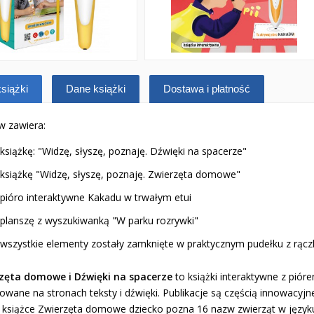
siążki
Dane książki
Dostawa i płatność
w zawiera:
książkę: "Widzę, słyszę, poznaję. Dźwięki na spacerze"
książkę "Widzę, słyszę, poznaję. Zwierzęta domowe"
pióro interaktywne Kakadu w trwałym etui
planszę z wyszukiwanką "W parku rozrywki"
wszystkie elementy zostały zamknięte w praktycznym pudełku z rącz
zęta domowe i Dźwięki na spacerze
to książki interaktywne z pió
owane na stronach teksty i dźwięki. Publikacje są częścią innowacyj
i książce Zwierzęta domowe dziecko pozna 16 nazw zwierząt w języku 