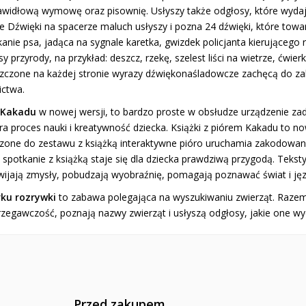
rawidłową wymowę oraz pisownię. Usłyszy także odgłosy, które wydaj
ce Dźwięki na spacerze maluch usłyszy i pozna 24 dźwięki, które towa
anie psa, jadąca na sygnale karetka, gwizdek policjanta kierującego
y przyrody, na przykład: deszcz, rzekę, szelest liści na wietrze, ćwier
zczone na każdej stronie wyrazy dźwiękonaśladowcze zachęcą do zab
ictwa.
 Kakadu
w nowej wersji, to bardzo proste w obsłudze urządzenie zad
ra proces nauki i kreatywność dziecka. Książki z piórem Kakadu to n
zone do zestawu z książką interaktywne pióro uruchamia zakodowane n
spotkanie z książką staje się dla dziecka prawdziwą przygodą. Teksty
wijają zmysły, pobudzają wyobraźnię, pomagają poznawać świat i jęz
ku rozrywki
to zabawa polegająca na wyszukiwaniu zwierząt. Razem
rzegawczość, poznają nazwy zwierząt i usłyszą odgłosy, jakie one wy
Przed zakupem