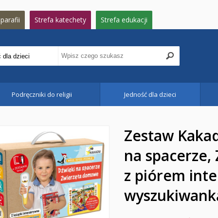
parafii
Strefa katechety
Strefa edukacji
Podręczniki do religii
Jedność dla dzieci
Zestaw Kakad
na spacerze,
z piórem int
wyszukiwank