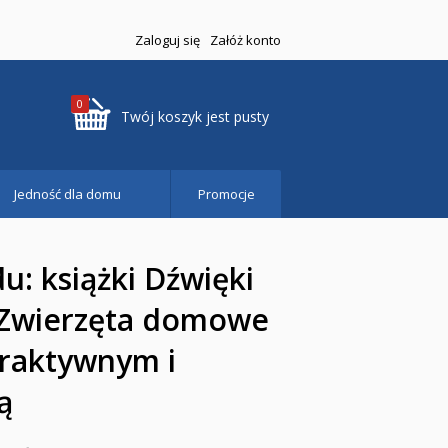
Zaloguj się
Załóż konto
0
Twój koszyk jest pusty
Jedność dla domu
Promocje
u: książki Dźwięki
 Zwierzęta domowe
eraktywnym i
ą