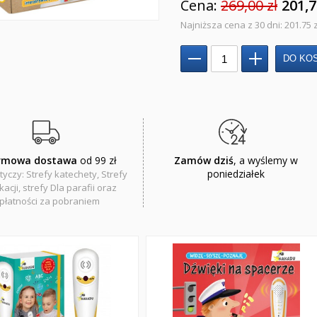
Cena:
269,00 zł
201,7
Najniższa cena z 30 dni: 201.75 z
rmowa dostawa
od 99 zł
Zamów dziś
, a wyślemy w
poniedziałek
tyczy: Strefy katechety, Strefy
acji, strefy Dla parafii oraz
płatności za pobraniem