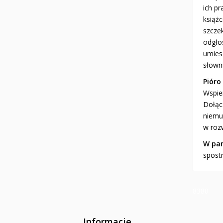
ich p
książ
szczek
odgłos
umies
słown
Pióro
Wspie
Dołąc
niemu 
w roz
W par
spost
8380
Informacje