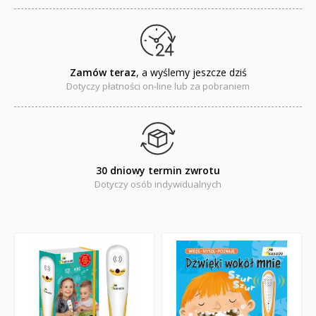
Encyklopedie, leksykony
Edukacja przyrodnicza - Życie bez granic
Emocje i wartości
Zamów teraz
, a wyślemy jeszcze dziś
Dotyczy płatności on-line lub za pobraniem
Kreatywne zabawy
Książki religijne dla dzieci
Komiksy
30 dniowy termin zwrotu
Dotyczy osób indywidualnych
Pomoce dydaktyczne
Naklejki
Puzzle
Promocje
QUIZY I ŁAMIGŁÓWKI NA WAKACJE -35%