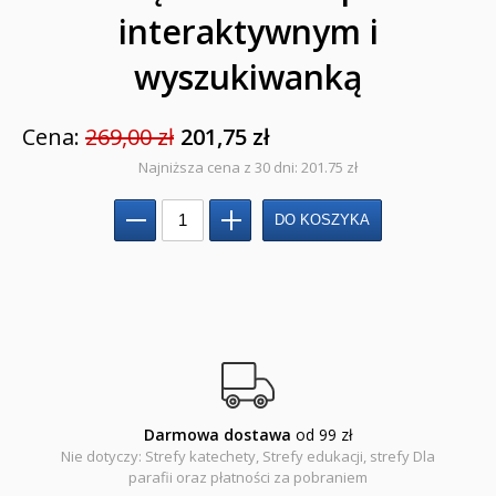
interaktywnym i
ZAPOWIEDZI
wyszukiwanką
QUIZY, ŁAMIGŁÓWKI TERAZ -35% TANIEJ
Cena:
269,00 zł
201,75 zł
KAKADU - książki interaktywne z piórem
Najniższa cena z 30 dni: 201.75 zł
JUPI JO! - książki kartonowe dla najmłodszych
POP-UP
Adwent i Boże Narodzenie
Albumy pamiątkowe
Baśnie, bajki
Cecylka Knedelek
Darmowa dostawa
od 99 zł
Nie dotyczy: Strefy katechety, Strefy edukacji, strefy Dla
Dyplomy dla dzieci
parafii oraz płatności za pobraniem